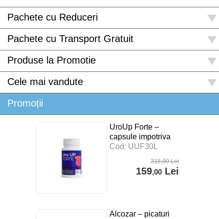
Pachete cu Reduceri
Pachete cu Transport Gratuit
Produse la Promotie
Cele mai vandute
Promoții
UroUp Forte –
capsule impotriva
prostatitei – 30 cps
Cod: UUF30L
318
,00
Lei
159
Lei
,00
Alcozar – picaturi