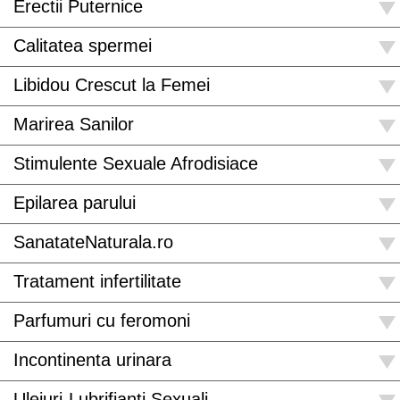
Erectii Puternice
Calitatea spermei
Libidou Crescut la Femei
Marirea Sanilor
Stimulente Sexuale Afrodisiace
Epilarea parului
SanatateNaturala.ro
Tratament infertilitate
Parfumuri cu feromoni
Incontinenta urinara
Uleiuri-Lubrifianti Sexuali