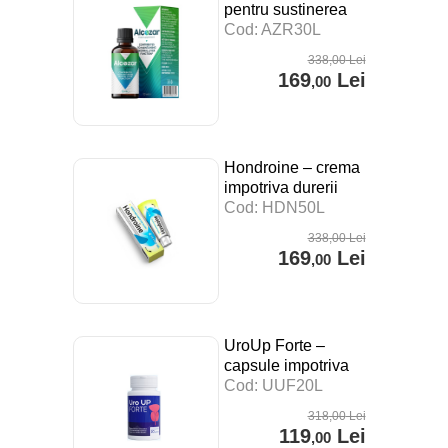
pentru sustinerea
digestiei, a
Cod: AZR30L
sistemului imunitar si
338
,00
Lei
impotriva stresului –
169
Lei
,00
30 ml
Hondroine – crema
impotriva durerii
articulare – 50 ml
Cod: HDN50L
338
,00
Lei
169
Lei
,00
UroUp Forte –
capsule impotriva
prostatitei – 20 cps
Cod: UUF20L
318
,00
Lei
119
Lei
,00