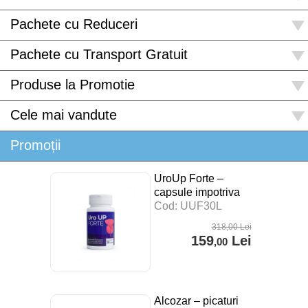
Pachete cu Reduceri
Pachete cu Transport Gratuit
Produse la Promotie
Cele mai vandute
Promoții
UroUp Forte –
capsule impotriva
prostatitei – 30 cps
Cod: UUF30L
318
,00
Lei
159
Lei
,00
Alcozar – picaturi