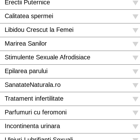
Erectii Puternice
Calitatea spermei
Libidou Crescut la Femei
Marirea Sanilor
Stimulente Sexuale Afrodisiace
Epilarea parului
SanatateNaturala.ro
Tratament infertilitate
Parfumuri cu feromoni
Incontinenta urinara
Uleiuri-Lubrifianti Sexuali