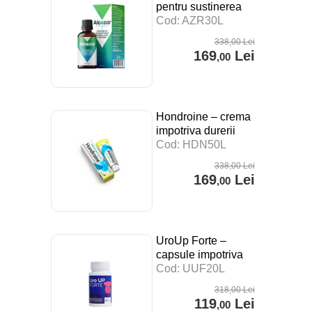
pentru sustinerea
digestiei, a
Cod: AZR30L
sistemului imunitar si
338
,00
Lei
impotriva stresului –
169
Lei
,00
30 ml
Hondroine – crema
impotriva durerii
articulare – 50 ml
Cod: HDN50L
338
,00
Lei
169
Lei
,00
UroUp Forte –
capsule impotriva
prostatitei – 20 cps
Cod: UUF20L
318
,00
Lei
119
Lei
,00