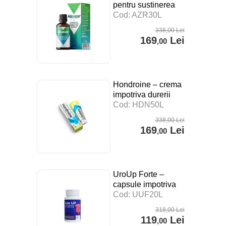
pentru sustinerea
digestiei, a
Cod: AZR30L
sistemului imunitar si
338
,00
Lei
impotriva stresului –
169
Lei
,00
30 ml
Hondroine – crema
impotriva durerii
articulare – 50 ml
Cod: HDN50L
338
,00
Lei
169
Lei
,00
UroUp Forte –
capsule impotriva
prostatitei – 20 cps
Cod: UUF20L
318
,00
Lei
119
Lei
,00