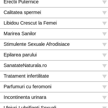
Erectii Puternice
Calitatea spermei
Libidou Crescut la Femei
Marirea Sanilor
Stimulente Sexuale Afrodisiace
Epilarea parului
SanatateNaturala.ro
Tratament infertilitate
Parfumuri cu feromoni
Incontinenta urinara
Uleiuri-Lubrifianti Sexuali