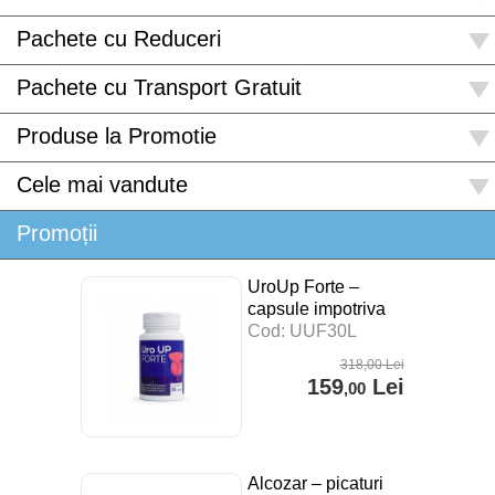
Pachete cu Reduceri
Pachete cu Transport Gratuit
Produse la Promotie
Cele mai vandute
Promoții
UroUp Forte –
capsule impotriva
prostatitei – 30 cps
Cod: UUF30L
318
,00
Lei
159
Lei
,00
Alcozar – picaturi