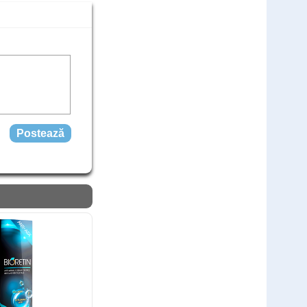
Cod: ZUML
comandă
549
Lei
,00
(livrare discreta)
Teste rapide COVID - 25 teste
Cod: COV25L
1.500
,00
Lei
comandă
999
Lei
,00
(livrare discreta)