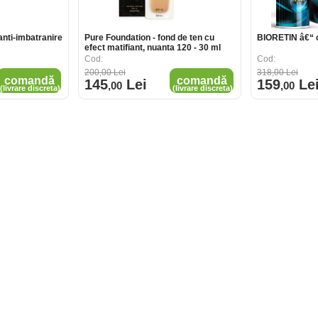
ti-imbatranire
Pure Foundation - fond de ten cu
BIORETIN â€“ c
efect matifiant, nuanta 120 - 30 ml
Cod:
Cod:
200
,00
Lei
318
,00
Lei
comandă
comandă
145
Lei
159
Le
,00
,00
(livrare discreta)
(livrare discreta)