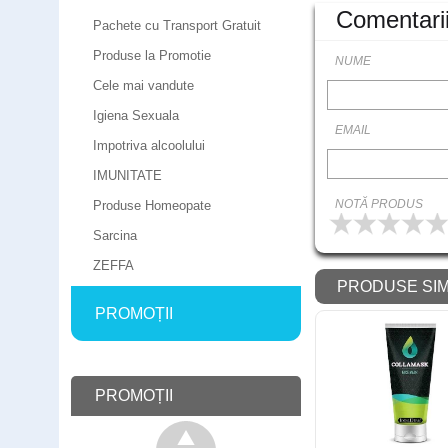
Comentari
Pachete cu Transport Gratuit
Produse la Promotie
NUME
Cele mai vandute
Igiena Sexuala
EMAIL
Impotriva alcoolului
IMUNITATE
NOTĂ PRODUS
Produse Homeopate
Sarcina
ZEFFA
PRODUSE SIM
PROMOȚII
Bathmate HydroMax X30 pompa
pentru marirea penisului
Cod: 8A
PROMOȚII
450
,00
Lei
comandă
375
Lei
,00
(livrare discreta)