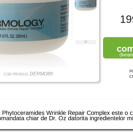
19
P
DERMO89
COD PRODUS:
C
 Phytoceramides Wrinkle Repair Complex este o 
comandata chiar de Dr. Oz datorita ingredientelor m