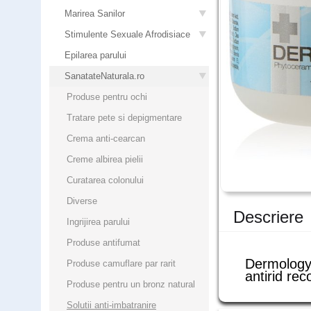
Marirea Sanilor
Stimulente Sexuale Afrodisiace
Epilarea parului
SanatateNaturala.ro
Produse pentru ochi
Tratare pete si depigmentare
Crema anti-cearcan
Creme albirea pielii
Curatarea colonului
Diverse
Descriere
Ingrijirea parului
Produse antifumat
Dermology
Produse camuflare par rarit
antirid re
Produse pentru un bronz natural
Solutii anti-imbatranire