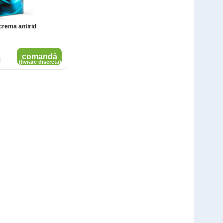
rema antirid
Test rapid SARS-CoV-2 Antigen - 25
comandă
i
teste
(livrare discreta)
Cod: SAR10L
1.500
,00
Lei
comandă
1.199
Lei
,00
(livrare discreta)
DDS Test Rapid Antigen Covid-19 - 2
buc
Cod: DDS2L
121
,00
Lei