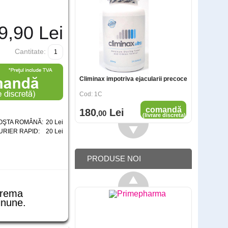
9
,90
Lei
Cantitate:
Climinax impotriva ejacularii precoce
Cod: 1C
comandă
180
Lei
,00
(livrare discreta)
OŞTA ROMÂNĂ:
20 Lei
URIER RAPID:
20 Lei
PRODUSE NOI
crema
inune.
Spray ejaculare precoce Stud 100