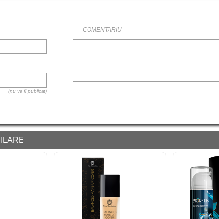
i
COMENTARIU
(nu va fi publicat)
ILARE