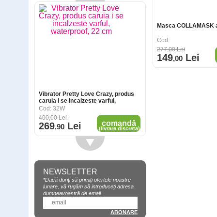
Masca COLLAMASK an
Cod:
277
,00
Lei
149
Lei
,00
Vibrator Pretty Love Crazy, produs
caruia i se incalzeste varful,
waterproof, 22 cm
Cod: 32W
400
,00
Lei
comandă
269
Lei
,90
(livrare discreta)
NEWSLETTER
*Dacă doriţi să primiţi ofertele noastre
lunare, vă rugăm să introduceţi adresa
dumneavoastră de email.
1
opinie
Phallosan Forte, dispozitiv Phallosan