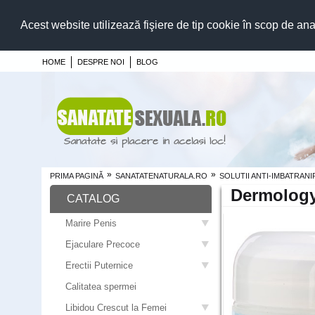
Acest website utilizează fişiere de tip cookie în scop de ana
HOME
DESPRE NOI
BLOG
»
»
PRIMA PAGINĂ
SANATATENATURALA.RO
SOLUTII ANTI-IMBATRANI
Dermology
CATALOG
Marire Penis
Ejaculare Precoce
Erectii Puternice
Calitatea spermei
Libidou Crescut la Femei