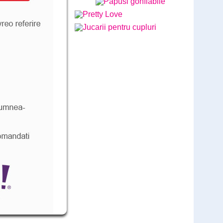
Lush Lovense - Ultimele bucati
disponibile - BEST SOLD
Cod: LL789G
comandă
579
Lei
,00
(livrare discreta)
Vibratorul Zumio