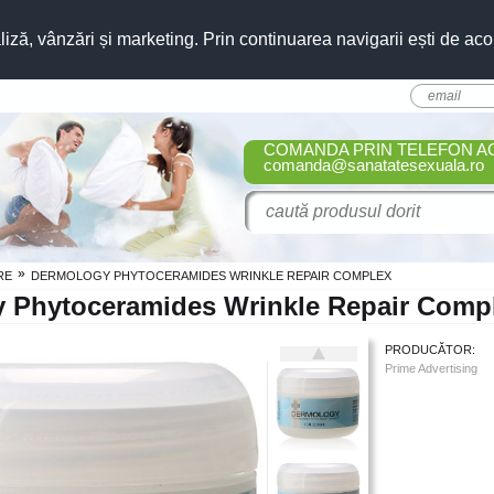
liză, vânzări și marketing. Prin continuarea navigarii ești de aco
COMANDA PRIN TELEFON A
comanda@sanatatesexuala.ro
»
RE
DERMOLOGY PHYTOCERAMIDES WRINKLE REPAIR COMPLEX
 Phytoceramides Wrinkle Repair Comp
PRODUCĂTOR:
Prime Advertising