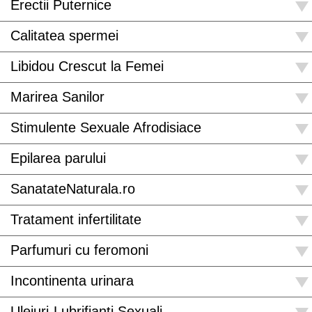
Erectii Puternice
Calitatea spermei
Libidou Crescut la Femei
Marirea Sanilor
Stimulente Sexuale Afrodisiace
Epilarea parului
SanatateNaturala.ro
Tratament infertilitate
Parfumuri cu feromoni
Incontinenta urinara
Uleiuri-Lubrifianti Sexuali