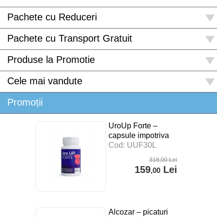
Pachete cu Reduceri
Pachete cu Transport Gratuit
Produse la Promotie
Cele mai vandute
Promoții
UroUp Forte –
capsule impotriva
prostatitei – 30 cps
Cod: UUF30L
318
,00
Lei
159
Lei
,00
Alcozar – picaturi