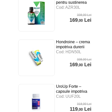
pentru sustinerea
digestiei, a
Cod: AZR30L
sistemului imunitar si
338
,00
Lei
impotriva stresului –
169
Lei
,00
30 ml
Hondroine – crema
impotriva durerii
articulare – 50 ml
Cod: HDN50L
338
,00
Lei
169
Lei
,00
UroUp Forte –
capsule impotriva
prostatitei – 20 cps
Cod: UUF20L
318
,00
Lei
119
Lei
,00