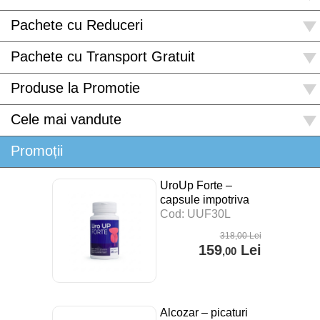
Pachete cu Reduceri
Pachete cu Transport Gratuit
Produse la Promotie
Cele mai vandute
Promoții
UroUp Forte –
capsule impotriva
prostatitei – 30 cps
Cod: UUF30L
318
,00
Lei
159
Lei
,00
Alcozar – picaturi