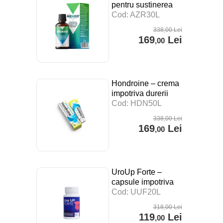
pentru sustinerea
digestiei, a
Cod: AZR30L
sistemului imunitar si
338
,00
Lei
impotriva stresului –
169
Lei
,00
30 ml
Hondroine – crema
impotriva durerii
articulare – 50 ml
Cod: HDN50L
338
,00
Lei
169
Lei
,00
UroUp Forte –
capsule impotriva
prostatitei – 20 cps
Cod: UUF20L
318
,00
Lei
119
Lei
,00