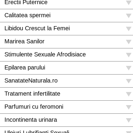
Erectii Puternice
Calitatea spermei
Libidou Crescut la Femei
Marirea Sanilor
Stimulente Sexuale Afrodisiace
Epilarea parului
SanatateNaturala.ro
Tratament infertilitate
Parfumuri cu feromoni
Incontinenta urinara
Uleiuri-Lubrifianti Sexuali