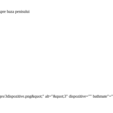
 spre baza penisului
ges/3dispozitive.png&quot;" alt="&quot;3" dispozitive="" bathmate