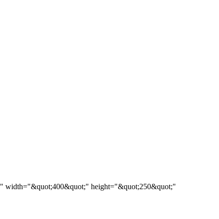
"="" width="&quot;400&quot;" height="&quot;250&quot;"