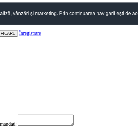
aliză, vânzări și marketing. Prin continuarea navigarii ești de ac
Înregistrare
omandati: