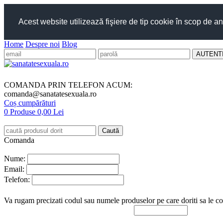
Acest website utilizează fişiere de tip cookie în scop de an
Home
Despre noi
Blog
COMANDA PRIN TELEFON ACUM:
comanda@sanatatesexuala.ro
Coș cumpărături
0 Produse
0,00 Lei
Comanda
Nume:
Email:
Telefon:
Va rugam precizati codul sau numele produselor pe care doriti sa le c
Introduceti in casuta de mai jos
rezultatul operatiei