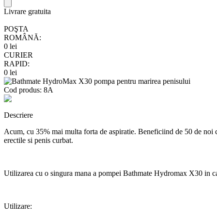
Livrare gratuita
POŞTA
ROMÂNĂ:
0 lei
CURIER
RAPID:
0 lei
Cod produs:
8A
Descriere
Acum, cu 35% mai multa forta de aspiratie. Beneficiind de 50 de noi car
erectile si penis curbat.
Utilizarea cu o singura mana a pompei Bathmate Hydromax X30 in cabina
Utilizare: