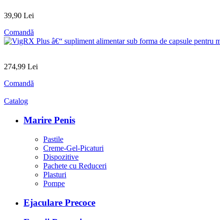
39
,90
Lei
Comandă
274
,99
Lei
Comandă
Catalog
Marire Penis
Pastile
Creme-Gel-Picaturi
Dispozitive
Pachete cu Reduceri
Plasturi
Pompe
Ejaculare Precoce