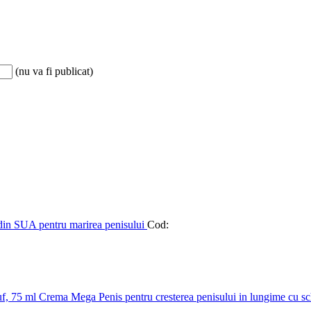
(nu va fi publicat)
 din SUA pentru marirea penisului
Cod:
Crema Mega Penis pentru cresterea penisului in lungime cu s