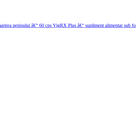
VigRX Plus â€“ supliment alimentar sub fo