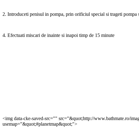
2. Introduceti penisul in pompa, prin orificiul special si trageti pompa
4. Efectuati miscari de inainte si inapoi timp de 15 minute
<img data-cke-saved-src="" src="&quot;http://www.bathmate.ro/ima
usemap="&quot;#planetmap&quot;">