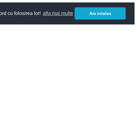
ord cu folosirea lor!
afla mai multe
Am inteles