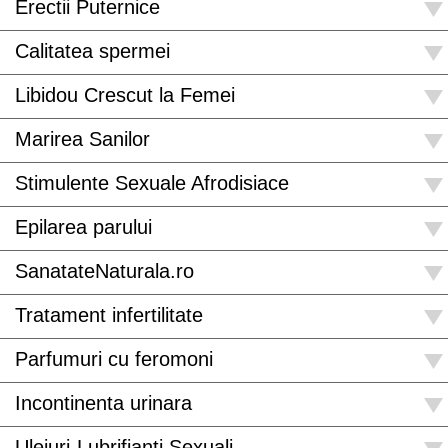
Erectii Puternice
Calitatea spermei
Libidou Crescut la Femei
Marirea Sanilor
Stimulente Sexuale Afrodisiace
Epilarea parului
SanatateNaturala.ro
Tratament infertilitate
Parfumuri cu feromoni
Incontinenta urinara
Uleiuri-Lubrifianti Sexuali