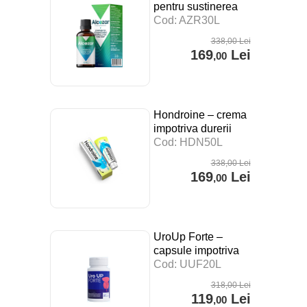
pentru sustinerea
digestiei, a
Cod: AZR30L
sistemului imunitar si
338
,00
Lei
impotriva stresului –
169
Lei
,00
30 ml
Hondroine – crema
impotriva durerii
articulare – 50 ml
Cod: HDN50L
338
,00
Lei
169
Lei
,00
UroUp Forte –
capsule impotriva
prostatitei – 20 cps
Cod: UUF20L
318
,00
Lei
119
Lei
,00