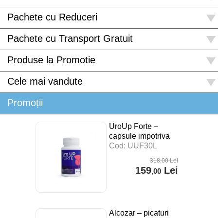
Pachete cu Reduceri
Pachete cu Transport Gratuit
Produse la Promotie
Cele mai vandute
Promoții
UroUp Forte –
capsule impotriva
prostatitei – 30 cps
Cod: UUF30L
318
,00
Lei
159
Lei
,00
Alcozar – picaturi