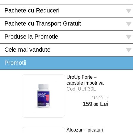
Pachete cu Reduceri
Pachete cu Transport Gratuit
Produse la Promotie
Cele mai vandute
Promoții
UroUp Forte –
capsule impotriva
prostatitei – 30 cps
Cod: UUF30L
318
,00
Lei
159
Lei
,00
Alcozar – picaturi