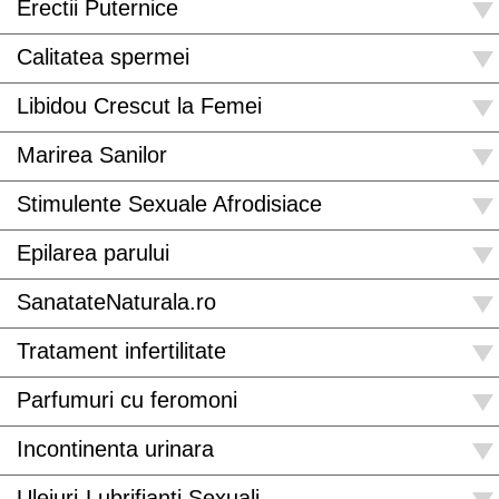
Erectii Puternice
Calitatea spermei
Libidou Crescut la Femei
Marirea Sanilor
Stimulente Sexuale Afrodisiace
Epilarea parului
SanatateNaturala.ro
Tratament infertilitate
Parfumuri cu feromoni
Incontinenta urinara
Uleiuri-Lubrifianti Sexuali