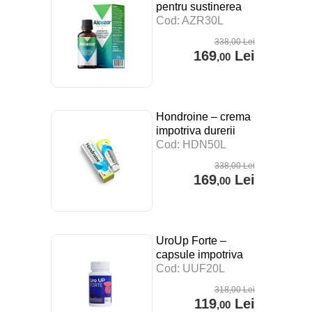
pentru sustinerea
digestiei, a
Cod: AZR30L
sistemului imunitar si
338
,00
Lei
impotriva stresului –
169
Lei
,00
30 ml
Hondroine – crema
impotriva durerii
articulare – 50 ml
Cod: HDN50L
338
,00
Lei
169
Lei
,00
UroUp Forte –
capsule impotriva
prostatitei – 20 cps
Cod: UUF20L
318
,00
Lei
119
Lei
,00