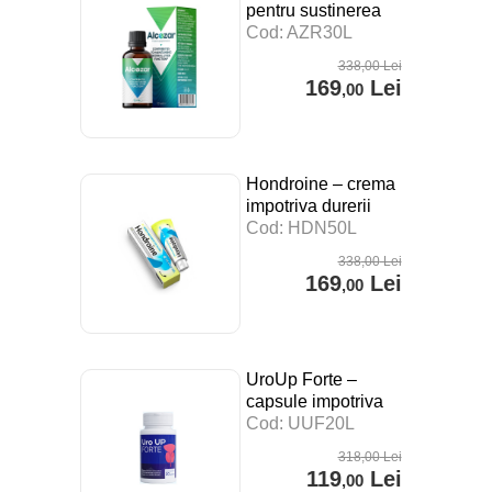
pentru sustinerea
digestiei, a
Cod: AZR30L
sistemului imunitar si
338
,00
Lei
impotriva stresului –
169
Lei
,00
30 ml
Hondroine – crema
impotriva durerii
articulare – 50 ml
Cod: HDN50L
338
,00
Lei
169
Lei
,00
UroUp Forte –
capsule impotriva
prostatitei – 20 cps
Cod: UUF20L
318
,00
Lei
119
Lei
,00