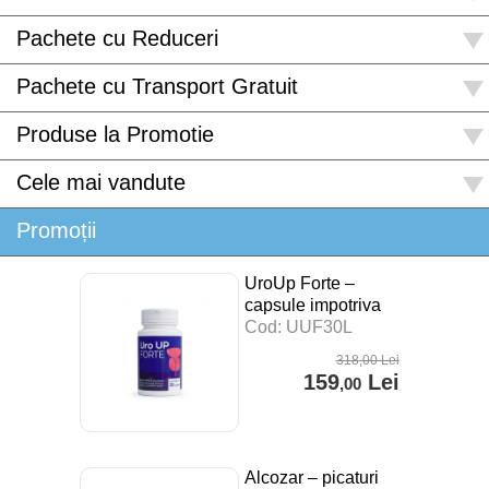
Pachete cu Reduceri
Pachete cu Transport Gratuit
Produse la Promotie
Cele mai vandute
Promoții
UroUp Forte –
capsule impotriva
prostatitei – 30 cps
Cod: UUF30L
318
,00
Lei
159
Lei
,00
Alcozar – picaturi