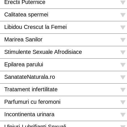
Erectii Puternice
Calitatea spermei
Libidou Crescut la Femei
Marirea Sanilor
Stimulente Sexuale Afrodisiace
Epilarea parului
SanatateNaturala.ro
Tratament infertilitate
Parfumuri cu feromoni
Incontinenta urinara
Uleiuri-Lubrifianti Sexuali