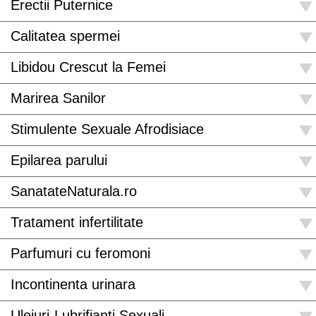
Erectii Puternice
Calitatea spermei
Libidou Crescut la Femei
Marirea Sanilor
Stimulente Sexuale Afrodisiace
Epilarea parului
SanatateNaturala.ro
Tratament infertilitate
Parfumuri cu feromoni
Incontinenta urinara
Uleiuri-Lubrifianti Sexuali