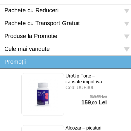
Pachete cu Reduceri
Pachete cu Transport Gratuit
Produse la Promotie
Cele mai vandute
Promoții
UroUp Forte –
capsule impotriva
prostatitei – 30 cps
Cod: UUF30L
318
,00
Lei
159
Lei
,00
Alcozar – picaturi