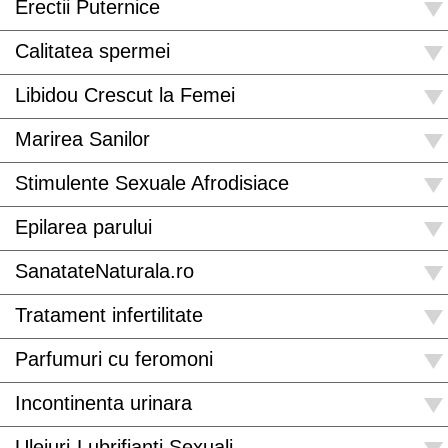
Erectii Puternice
Calitatea spermei
Libidou Crescut la Femei
Marirea Sanilor
Stimulente Sexuale Afrodisiace
Epilarea parului
SanatateNaturala.ro
Tratament infertilitate
Parfumuri cu feromoni
Incontinenta urinara
Uleiuri-Lubrifianti Sexuali