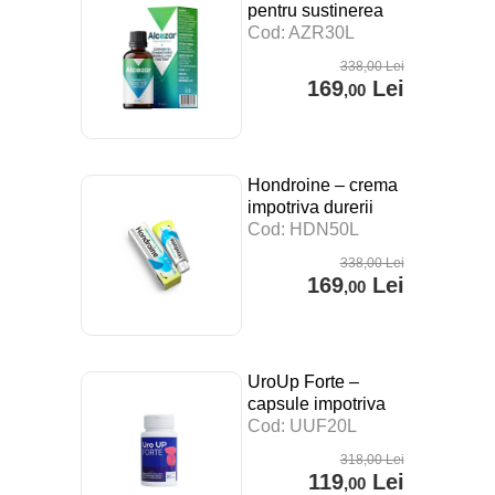
pentru sustinerea
digestiei, a
Cod: AZR30L
sistemului imunitar si
338
,00
Lei
impotriva stresului –
169
Lei
,00
30 ml
Hondroine – crema
impotriva durerii
articulare – 50 ml
Cod: HDN50L
338
,00
Lei
169
Lei
,00
UroUp Forte –
capsule impotriva
prostatitei – 20 cps
Cod: UUF20L
318
,00
Lei
119
Lei
,00