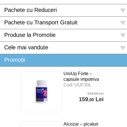
Pachete cu Reduceri
Pachete cu Transport Gratuit
Produse la Promotie
Cele mai vandute
Promoții
UroUp Forte –
capsule impotriva
prostatitei – 30 cps
Cod: UUF30L
318
,00
Lei
159
Lei
,00
Alcozar – picaturi