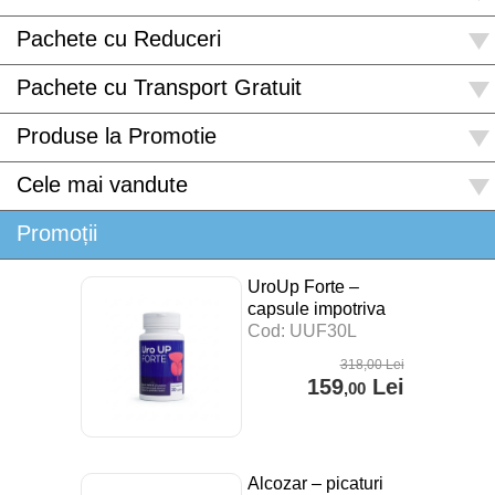
Pachete cu Reduceri
Pachete cu Transport Gratuit
Produse la Promotie
Cele mai vandute
Promoții
UroUp Forte –
capsule impotriva
prostatitei – 30 cps
Cod: UUF30L
318
,00
Lei
159
Lei
,00
Alcozar – picaturi