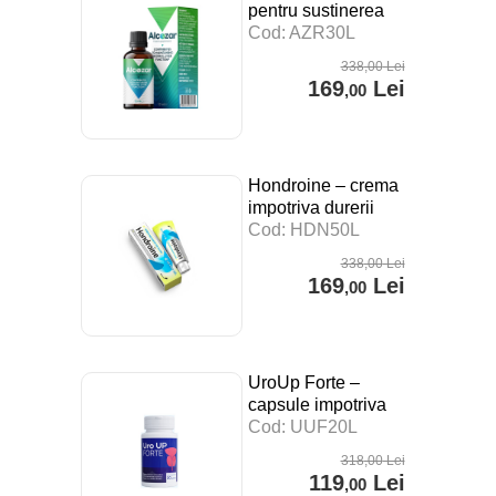
pentru sustinerea
digestiei, a
Cod: AZR30L
sistemului imunitar si
338
,00
Lei
impotriva stresului –
169
Lei
,00
30 ml
Hondroine – crema
impotriva durerii
articulare – 50 ml
Cod: HDN50L
338
,00
Lei
169
Lei
,00
UroUp Forte –
capsule impotriva
prostatitei – 20 cps
Cod: UUF20L
318
,00
Lei
119
Lei
,00