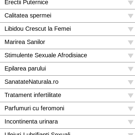
Erectii Puternice
Calitatea spermei
Libidou Crescut la Femei
Marirea Sanilor
Stimulente Sexuale Afrodisiace
Epilarea parului
SanatateNaturala.ro
Tratament infertilitate
Parfumuri cu feromoni
Incontinenta urinara
Uleiuri-Lubrifianti Sexuali