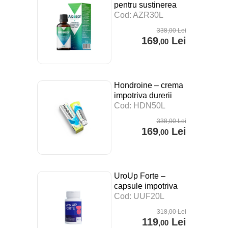
pentru sustinerea
digestiei, a
Cod: AZR30L
sistemului imunitar si
338
,00
Lei
impotriva stresului –
169
Lei
,00
30 ml
Hondroine – crema
impotriva durerii
articulare – 50 ml
Cod: HDN50L
338
,00
Lei
169
Lei
,00
UroUp Forte –
capsule impotriva
prostatitei – 20 cps
Cod: UUF20L
318
,00
Lei
119
Lei
,00