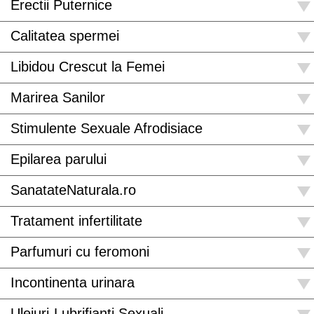
Erectii Puternice
Calitatea spermei
Libidou Crescut la Femei
Marirea Sanilor
Stimulente Sexuale Afrodisiace
Epilarea parului
SanatateNaturala.ro
Tratament infertilitate
Parfumuri cu feromoni
Incontinenta urinara
Uleiuri-Lubrifianti Sexuali