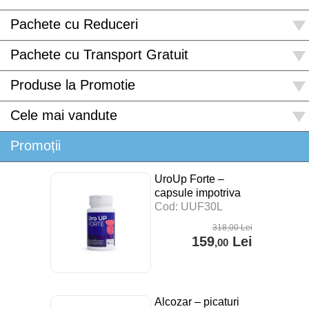
Pachete cu Reduceri
Pachete cu Transport Gratuit
Produse la Promotie
Cele mai vandute
Promoții
UroUp Forte –
capsule impotriva
prostatitei – 30 cps
Cod: UUF30L
318
,00
Lei
159
Lei
,00
Alcozar – picaturi