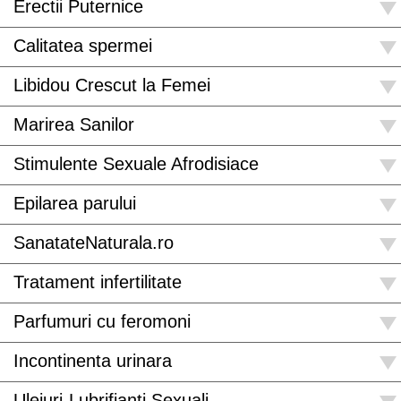
Erectii Puternice
Calitatea spermei
Libidou Crescut la Femei
Marirea Sanilor
Stimulente Sexuale Afrodisiace
Epilarea parului
SanatateNaturala.ro
Tratament infertilitate
Parfumuri cu feromoni
Incontinenta urinara
Uleiuri-Lubrifianti Sexuali