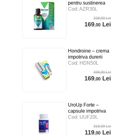
pentru sustinerea
digestiei, a
Cod: AZR30L
sistemului imunitar si
338
,00
Lei
impotriva stresului –
169
Lei
,00
30 ml
Hondroine – crema
impotriva durerii
articulare – 50 ml
Cod: HDN50L
338
,00
Lei
169
Lei
,00
UroUp Forte –
capsule impotriva
prostatitei – 20 cps
Cod: UUF20L
318
,00
Lei
119
Lei
,00