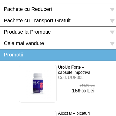
Pachete cu Reduceri
Pachete cu Transport Gratuit
Produse la Promotie
Cele mai vandute
Promoții
UroUp Forte –
capsule impotriva
prostatitei – 30 cps
Cod: UUF30L
318
,00
Lei
159
Lei
,00
Alcozar – picaturi