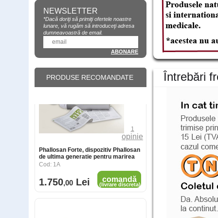
NEWSLETTER
*Dacă doriţi să primiţi ofertele noastre
lunare, vă rugăm să introduceţi adresa
dumneavoastră de email.
1
opinie
Phallosan Forte, dispozitiv Phallosan
de ultima generatie pentru marirea
Bathmate - Pompa pentru marirea
penisului
Cod: 1A
Întrebări f
penisului!
PRODUSE RECOMANDATE
Cod: 9A
comandă
1.750
Lei
,00
(livrare discreta)
400
,00
Lei
comandă
299
Lei
,00
(livrare discreta)
SizePro, Pastile din SUA pentru
Vibrator OhMiBod Club Vibe 2.OH
marirea penisului
Cod: 22A
Cod: db1164