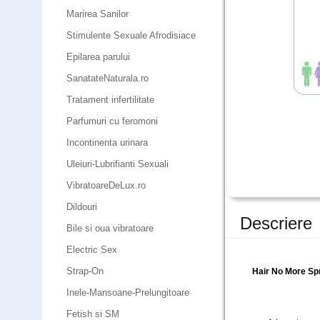
Marirea Sanilor
Stimulente Sexuale Afrodisiace
Epilarea parului
SanatateNaturala.ro
Tratament infertilitate
Parfumuri cu feromoni
Incontinenta urinara
Uleiuri-Lubrifianti Sexuali
VibratoareDeLux.ro
Dildouri
Descriere
Bile si oua vibratoare
Electric Sex
Strap-On
Hair No More Spra
Inele-Mansoane-Prelungitoare
Fetish si SM