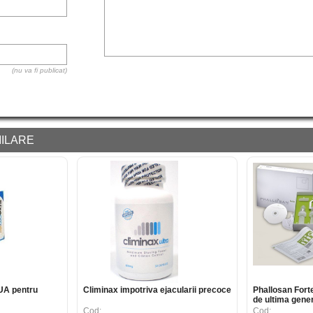
(nu va fi publicat)
ILARE
SUA pentru
Climinax impotriva ejacularii precoce
Phallosan Forte
de ultima gene
penisului
Cod:
Cod: