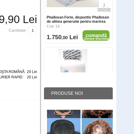
9
,90
Lei
Cantitate:
Climinax impotriva ejacularii precoce
Cod: 1C
comandă
180
Lei
,00
(livrare discreta)
OŞTA ROMÂNĂ:
20 Lei
URIER RAPID:
20 Lei
PRODUSE NOI
Spray ejaculare precoce Stud 100