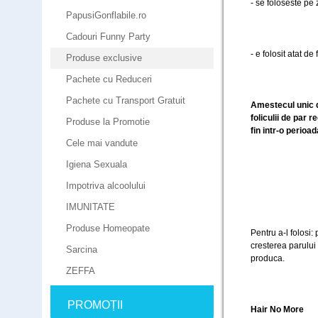
- se foloseste pe 
PapusiGonflabile.ro
Cadouri Funny Party
- e folosit atat de
Produse exclusive
Pachete cu Reduceri
Pachete cu Transport Gratuit
Amestecul unic d
foliculii de par 
Produse la Promotie
fin intr-o perioa
Cele mai vandute
Igiena Sexuala
Impotriva alcoolului
IMUNITATE
Produse Homeopate
Pentru a-l folosi:
cresterea parului 
Sarcina
produca.
ZEFFA
PROMOȚII
Hair No More