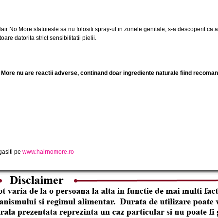
air No More sfatuieste sa nu folositi spray-ul in zonele genitale, s-a descoperit ca
re datorita strict sensibilitatii pielii.
 More nu are reactii adverse, continand doar ingrediente naturale fiind recomand
gasiti pe
www.hairnomore.ro