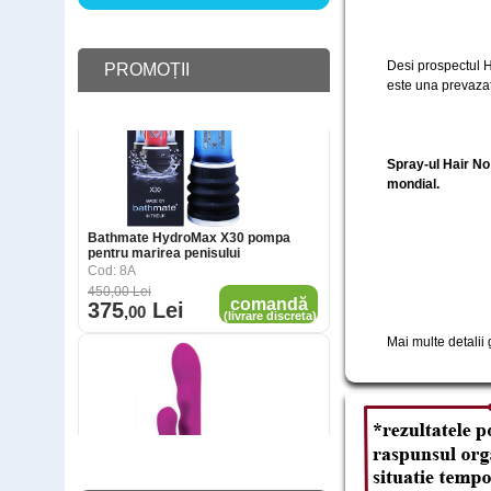
Bathmate HydroMax X30 pompa
pentru marirea penisului
Desi prospectul H
Cod: 8A
PROMOȚII
este una prevazatoa
450
,00
Lei
comandă
375
Lei
,00
(livrare discreta)
Spray-ul Hair No
mondial.
Vibrator Pretty Love Crazy, produs
Mai multe detalii 
caruia i se incalzeste varful,
waterproof, 22 cm
Cod: 32W
400
,00
Lei
comandă
269
Lei
,90
(livrare discreta)