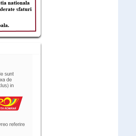
Cod: ZUML
comandă
549
Lei
,00
(livrare discreta)
Teste rapide COVID - 25 teste
Cod: COV25L
1.500
,00
Lei
comandă
999
Lei
,00
(livrare discreta)