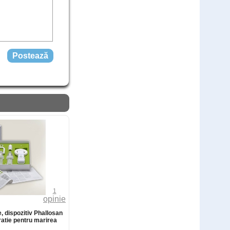
comandă
80
Lei
,00
(livrare discreta)
1
opinie
, dispozitiv Phallosan
ratie pentru marirea