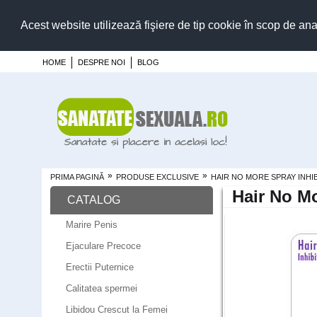
Acest website utilizează fişiere de tip cookie în scop de ana
HOME
DESPRE NOI
BLOG
»
»
PRIMA PAGINĂ
PRODUSE EXCLUSIVE
HAIR NO MORE SPRAY INHI
Hair No Mo
CATALOG
Marire Penis
Ejaculare Precoce
Erectii Puternice
Calitatea spermei
Libidou Crescut la Femei