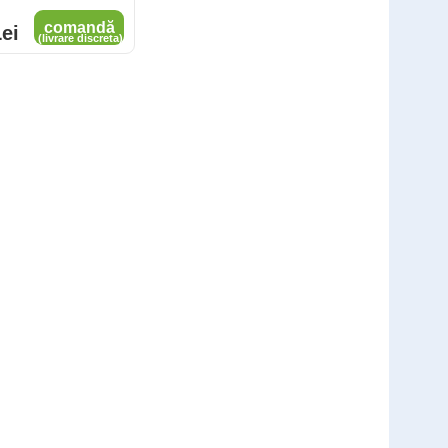
comandă
ei
(livrare discreta)