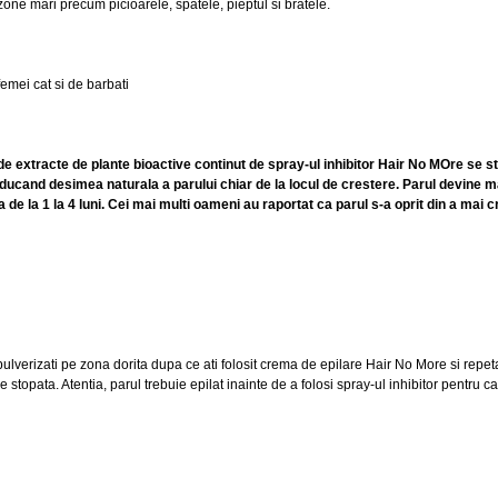
zone mari precum picioarele, spatele, pieptul si bratele.
 femei cat si de barbati
e extracte de plante bioactive continut de spray-ul inhibitor Hair No MOre se s
reducand desimea naturala a parului chiar de la locul de crestere. Parul devine m
da de la 1 la 4 luni. Cei mai multi oameni au raportat ca parul s-a oprit din a mai c
 pulverizati pe zona dorita dupa ce ati folosit crema de epilare Hair No More si repet
e stopata. Atentia, parul trebuie epilat inainte de a folosi spray-ul inhibitor pentru c