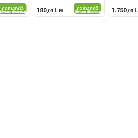
comandă
comandă
180
Lei
1.750
L
,00
,00
(livrare discreta)
(livrare discreta)