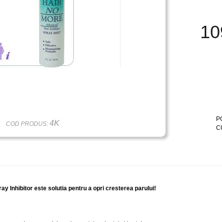
10
P
4K
COD PRODUS:
C
y Inhibitor este solutia pentru a opri cresterea parului!