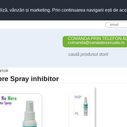
liză, vânzări și marketing. Prin continuarea navigarii ești de aco
COMANDA PRIN TELEFON A
comanda@sanatatesexuala.ro
BITOR
re Spray inhibitor