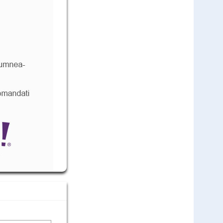
Test rapid SARS-CoV-2 Antigen - 25
teste
Cod: SAR10L
1.500
,00
Lei
comandă
1.199
Lei
,00
(livrare discreta)
DDS Test Rapid Antigen Covid-19 - 2
buc
Cod: DDS2L
121
,00
Lei