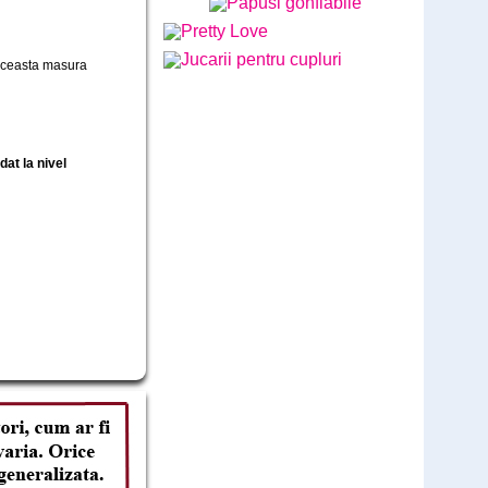
 aceasta masura
Lush Lovense - Ultimele bucati
disponibile - BEST SOLD
at la nivel
Cod: LL789G
comandă
579
Lei
,00
(livrare discreta)
Vibratorul Zumio