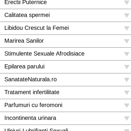
Erectii Puternice
Calitatea spermei
Libidou Crescut la Femei
Marirea Sanilor
Stimulente Sexuale Afrodisiace
Epilarea parului
SanatateNaturala.ro
Tratament infertilitate
Parfumuri cu feromoni
Incontinenta urinara
Uleiuri-Lubrifianti Sexuali