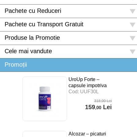
Pachete cu Reduceri
Pachete cu Transport Gratuit
Produse la Promotie
Cele mai vandute
Promoții
UroUp Forte –
capsule impotriva
prostatitei – 30 cps
Cod: UUF30L
318
,00
Lei
159
Lei
,00
Alcozar – picaturi