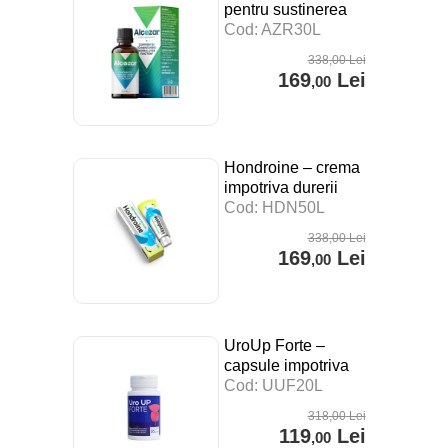
pentru sustinerea
digestiei, a
Cod: AZR30L
sistemului imunitar si
338
,00
Lei
impotriva stresului –
169
Lei
,00
30 ml
Hondroine – crema
impotriva durerii
articulare – 50 ml
Cod: HDN50L
338
,00
Lei
169
Lei
,00
UroUp Forte –
capsule impotriva
prostatitei – 20 cps
Cod: UUF20L
318
,00
Lei
119
Lei
,00