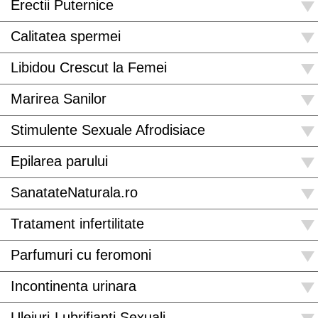
Erectii Puternice
Calitatea spermei
Libidou Crescut la Femei
Marirea Sanilor
Stimulente Sexuale Afrodisiace
Epilarea parului
SanatateNaturala.ro
Tratament infertilitate
Parfumuri cu feromoni
Incontinenta urinara
Uleiuri-Lubrifianti Sexuali