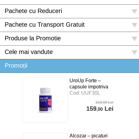
Pachete cu Reduceri
Pachete cu Transport Gratuit
Produse la Promotie
Cele mai vandute
Promoții
UroUp Forte –
capsule impotriva
prostatitei – 30 cps
Cod: UUF30L
318
,00
Lei
159
Lei
,00
Alcozar – picaturi