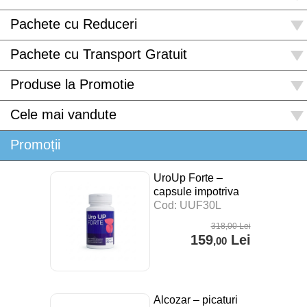
Pachete cu Reduceri
Pachete cu Transport Gratuit
Produse la Promotie
Cele mai vandute
Promoții
UroUp Forte –
capsule impotriva
prostatitei – 30 cps
Cod: UUF30L
318
,00
Lei
159
Lei
,00
Alcozar – picaturi