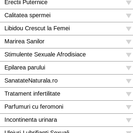
Erectii Puternice
Calitatea spermei
Libidou Crescut la Femei
Marirea Sanilor
Stimulente Sexuale Afrodisiace
Epilarea parului
SanatateNaturala.ro
Tratament infertilitate
Parfumuri cu feromoni
Incontinenta urinara
Uleiuri-Lubrifianti Sexuali