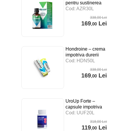
pentru sustinerea
digestiei, a
Cod: AZR30L
sistemului imunitar si
338
,00
Lei
impotriva stresului –
169
Lei
,00
30 ml
Hondroine – crema
impotriva durerii
articulare – 50 ml
Cod: HDN50L
338
,00
Lei
169
Lei
,00
UroUp Forte –
capsule impotriva
prostatitei – 20 cps
Cod: UUF20L
318
,00
Lei
119
Lei
,00