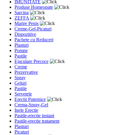
IMUNITATE
Produse Homeopate
Sarcina
ZEFFA
Marire Penis
Creme-Gel-Picaturi
Dispozitive
Pachete cu Reduceri
Plasturi
Pompe
Pastile
Ejaculare Precoce
Creme
Prezervative
Spray
Geluri
Pastile
Servetele
Erectii Puternice
Crema-Spray-Gel
Inele Erectie
Pastile-erectie instant
Pastile-erectie tratament
Plasturi
Picaturi