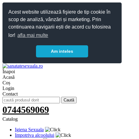
Acest website utilizează fişiere de tip cookie în
scop de analiză, vânzări și marketing. Prin
continuarea navigarii ești de acord cu folosirea
lor!
afla mai multe
Am inteles
Înapoi
Acasă
Coș
Login
Contact
0744569069
Catalog
Igiena Sexuala
Impotriva alcoolului