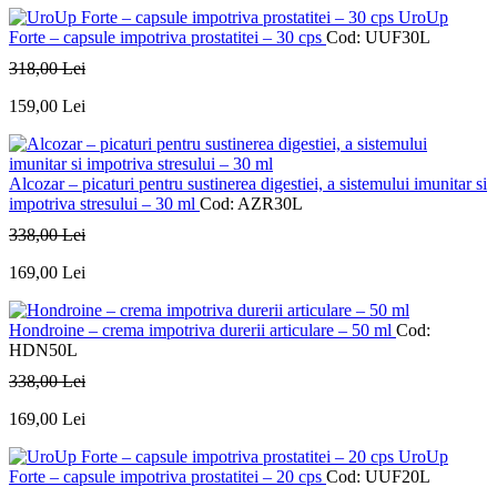
UroUp
Forte – capsule impotriva prostatitei – 30 cps
Cod: UUF30L
318
,00
Lei
159
,00
Lei
Alcozar – picaturi pentru sustinerea digestiei, a sistemului imunitar si
impotriva stresului – 30 ml
Cod: AZR30L
338
,00
Lei
169
,00
Lei
Hondroine – crema impotriva durerii articulare – 50 ml
Cod:
HDN50L
338
,00
Lei
169
,00
Lei
UroUp
Forte – capsule impotriva prostatitei – 20 cps
Cod: UUF20L