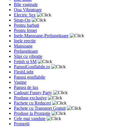
Bile vaginale
Oua Vibratoare
Electric Sex
Strap-On
Pentru barbati
Pentru femei
Inele-Mansoane-Prelungitoare
Inele erectie
Mansoane
Prelungitoare
Slipi cu vibratie
Fetish si SM
PapusiGonflabile.ro
FleshLight
Papusi gonflabile
Vagine
Papusi de lux
Cadouri Funny Party
Produse exclusive
Pachete cu Reduceri
Pachete cu Transport Gratuit
Produse la Promotie
Cele mai vandute
Promoții