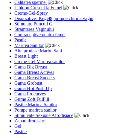
Calitatea spermei
Libidou Crescut la Femei
Creme-Gel-Spray
Dispozitive- Kegel8, pompe clitoris-vagin
Stimulare Punctul G
Stramtarea Vaginului
Contraceptive pentru femei
Pastile
Marirea Sanilor
Alte produse Marire Sani
Breast Light
Creme-Gel Marirea sanilor
Gama Big Breast
Gama Breast Actives
Gama Breast Success
Gama Grobust
Gama Hot Push Up
Gama Procurves
Gume Zoft FulFill
Pastile Marirea Sanilor
Pompe marirea sanilor
Stimulente Sexuale Afrodisiace
Zahar afrodisiac
Gel
Pastile