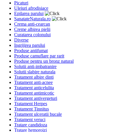
Picaturi
Uleiuri afrodisiace
Epilarea parului
SanatateNaturala.ro
Crema anti-cearcan
Creme albirea pielii
Curatarea colonului
Diverse
Ingrijirea parului
Produse antifumat
Produse camuflare par rarit
Produse pentru un bronz natural
Solutii anti-imbatranire
Solutii slabire naturala
Tratament albire dinti
Tratament anti-acnee
Tratament anticelulita
Tratament antimicotic
Tratament antivergeturi
Tratament Herpes
Tratament Tinnitus
Tratament ulceratii bucale
Tratament veruci
Tratare candidoza
Tratare hemoroizi