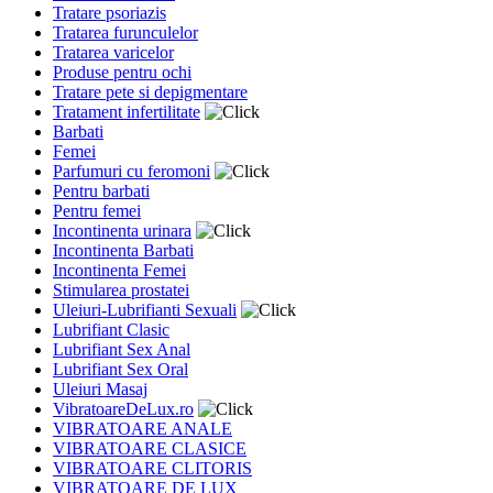
Tratare psoriazis
Tratarea furunculelor
Tratarea varicelor
Produse pentru ochi
Tratare pete si depigmentare
Tratament infertilitate
Barbati
Femei
Parfumuri cu feromoni
Pentru barbati
Pentru femei
Incontinenta urinara
Incontinenta Barbati
Incontinenta Femei
Stimularea prostatei
Uleiuri-Lubrifianti Sexuali
Lubrifiant Clasic
Lubrifiant Sex Anal
Lubrifiant Sex Oral
Uleiuri Masaj
VibratoareDeLux.ro
VIBRATOARE ANALE
VIBRATOARE CLASICE
VIBRATOARE CLITORIS
VIBRATOARE DE LUX