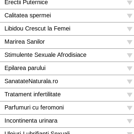
Erectii Puternice
Calitatea spermei
Libidou Crescut la Femei
Marirea Sanilor
Stimulente Sexuale Afrodisiace
Epilarea parului
SanatateNaturala.ro
Tratament infertilitate
Parfumuri cu feromoni
Incontinenta urinara
Uleiuri-Lubrifianti Sexuali