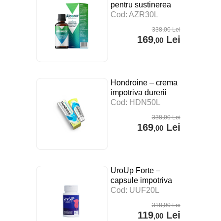
pentru sustinerea
digestiei, a
Cod: AZR30L
sistemului imunitar si
338
,00
Lei
impotriva stresului –
169
Lei
,00
30 ml
Hondroine – crema
impotriva durerii
articulare – 50 ml
Cod: HDN50L
338
,00
Lei
169
Lei
,00
UroUp Forte –
capsule impotriva
prostatitei – 20 cps
Cod: UUF20L
318
,00
Lei
119
Lei
,00