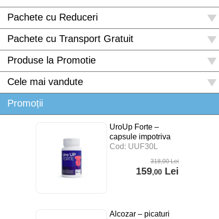
Pachete cu Reduceri
Pachete cu Transport Gratuit
Produse la Promotie
Cele mai vandute
Promoții
UroUp Forte –
capsule impotriva
prostatitei – 30 cps
Cod: UUF30L
318
,00
Lei
159
Lei
,00
Alcozar – picaturi