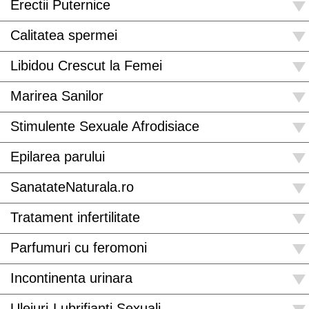
Erectii Puternice
Calitatea spermei
Libidou Crescut la Femei
Marirea Sanilor
Stimulente Sexuale Afrodisiace
Epilarea parului
SanatateNaturala.ro
Tratament infertilitate
Parfumuri cu feromoni
Incontinenta urinara
Uleiuri-Lubrifianti Sexuali