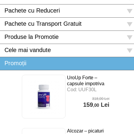
Pachete cu Reduceri
Pachete cu Transport Gratuit
Produse la Promotie
Cele mai vandute
Promoții
UroUp Forte –
capsule impotriva
prostatitei – 30 cps
Cod: UUF30L
318
,00
Lei
159
Lei
,00
Alcozar – picaturi