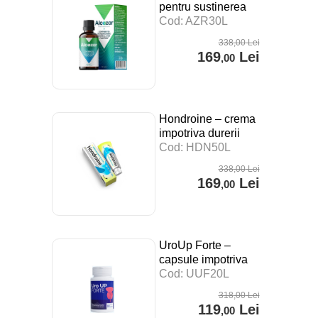
pentru sustinerea
digestiei, a
Cod: AZR30L
sistemului imunitar si
338
,00
Lei
impotriva stresului –
169
Lei
,00
30 ml
Hondroine – crema
impotriva durerii
articulare – 50 ml
Cod: HDN50L
338
,00
Lei
169
Lei
,00
UroUp Forte –
capsule impotriva
prostatitei – 20 cps
Cod: UUF20L
318
,00
Lei
119
Lei
,00