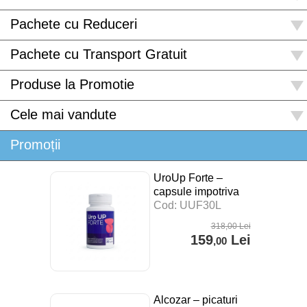
Pachete cu Reduceri
Pachete cu Transport Gratuit
Produse la Promotie
Cele mai vandute
Promoții
UroUp Forte –
capsule impotriva
prostatitei – 30 cps
Cod: UUF30L
318
,00
Lei
159
Lei
,00
Alcozar – picaturi