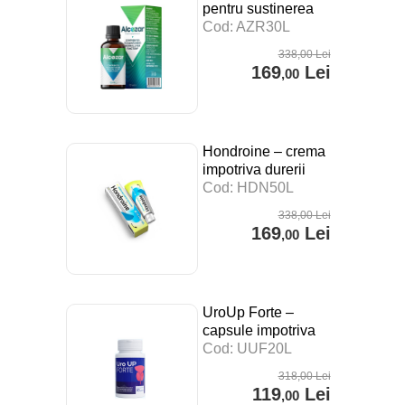
pentru sustinerea
digestiei, a
Cod: AZR30L
sistemului imunitar si
338
,00
Lei
impotriva stresului –
169
Lei
,00
30 ml
Hondroine – crema
impotriva durerii
articulare – 50 ml
Cod: HDN50L
338
,00
Lei
169
Lei
,00
UroUp Forte –
capsule impotriva
prostatitei – 20 cps
Cod: UUF20L
318
,00
Lei
119
Lei
,00