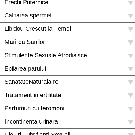
Erectii Puternice
Calitatea spermei
Libidou Crescut la Femei
Marirea Sanilor
Stimulente Sexuale Afrodisiace
Epilarea parului
SanatateNaturala.ro
Tratament infertilitate
Parfumuri cu feromoni
Incontinenta urinara
Uleiuri-Lubrifianti Sexuali