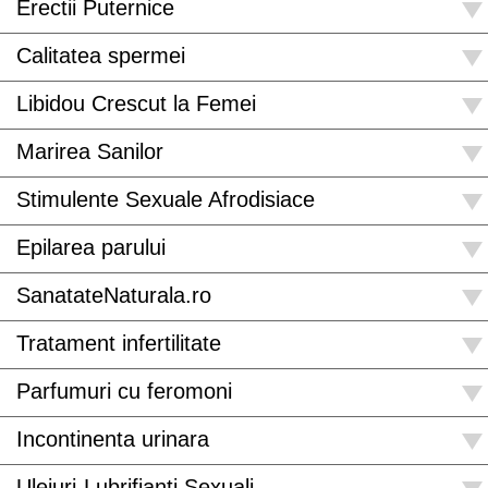
Erectii Puternice
Calitatea spermei
Libidou Crescut la Femei
Marirea Sanilor
Stimulente Sexuale Afrodisiace
Epilarea parului
SanatateNaturala.ro
Tratament infertilitate
Parfumuri cu feromoni
Incontinenta urinara
Uleiuri-Lubrifianti Sexuali