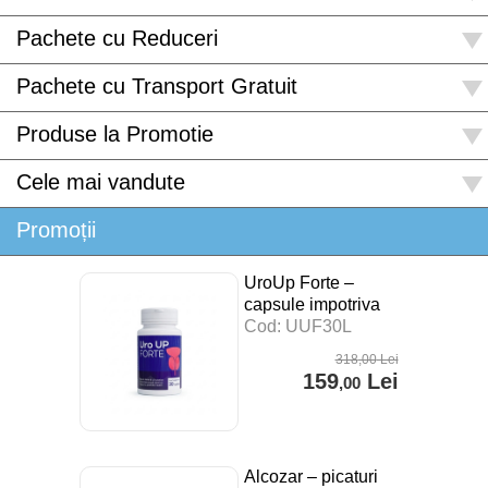
Pachete cu Reduceri
Pachete cu Transport Gratuit
Produse la Promotie
Cele mai vandute
Promoții
UroUp Forte –
capsule impotriva
prostatitei – 30 cps
Cod: UUF30L
318
,00
Lei
159
Lei
,00
Alcozar – picaturi