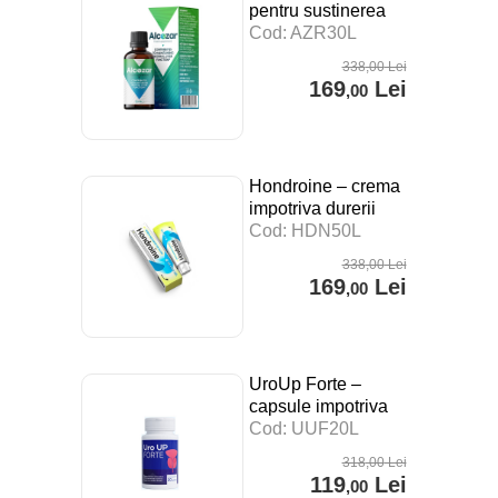
pentru sustinerea
digestiei, a
Cod: AZR30L
sistemului imunitar si
338
,00
Lei
impotriva stresului –
169
Lei
,00
30 ml
Hondroine – crema
impotriva durerii
articulare – 50 ml
Cod: HDN50L
338
,00
Lei
169
Lei
,00
UroUp Forte –
capsule impotriva
prostatitei – 20 cps
Cod: UUF20L
318
,00
Lei
119
Lei
,00