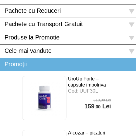
Pachete cu Reduceri
Pachete cu Transport Gratuit
Produse la Promotie
Cele mai vandute
Promoții
UroUp Forte –
capsule impotriva
prostatitei – 30 cps
Cod: UUF30L
318
,00
Lei
159
Lei
,00
Alcozar – picaturi