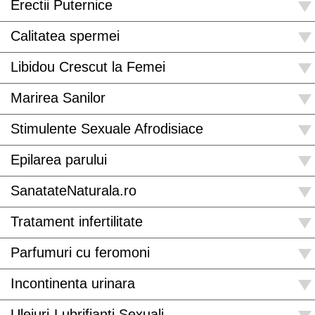
Erectii Puternice
Calitatea spermei
Libidou Crescut la Femei
Marirea Sanilor
Stimulente Sexuale Afrodisiace
Epilarea parului
SanatateNaturala.ro
Tratament infertilitate
Parfumuri cu feromoni
Incontinenta urinara
Uleiuri-Lubrifianti Sexuali