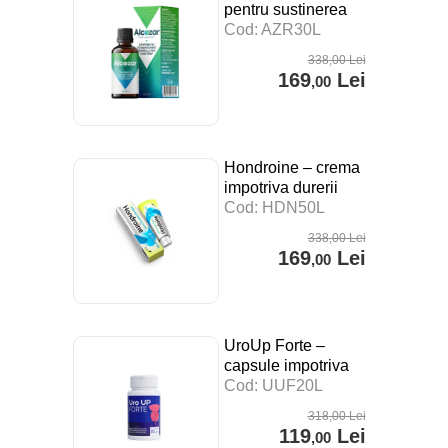
pentru sustinerea
digestiei, a
Cod: AZR30L
sistemului imunitar si
338
,00
Lei
impotriva stresului –
169
Lei
,00
30 ml
Hondroine – crema
impotriva durerii
articulare – 50 ml
Cod: HDN50L
338
,00
Lei
169
Lei
,00
UroUp Forte –
capsule impotriva
prostatitei – 20 cps
Cod: UUF20L
318
,00
Lei
119
Lei
,00