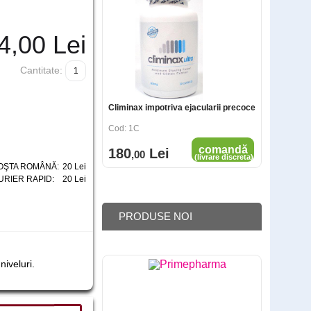
4
,00
Lei
Cantitate:
Climinax impotriva ejacularii precoce
Cod: 1C
comandă
180
Lei
,00
(livrare discreta)
OŞTA ROMÂNĂ:
20 Lei
URIER RAPID:
20 Lei
PRODUSE NOI
niveluri.
Spray ejaculare precoce Stud 100