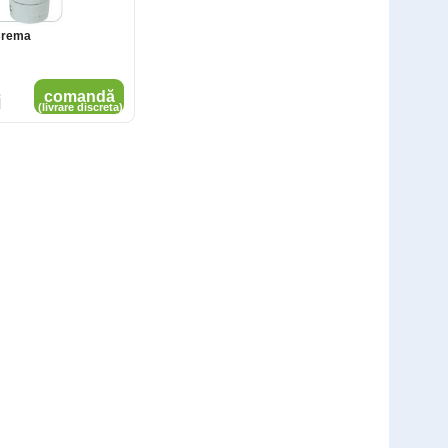
Crema
comandă
i
Test rapid SARS-CoV-2 Antigen - 25
(livrare discreta)
teste
Cod: SAR10L
1.500
,00
Lei
comandă
1.199
Lei
,00
(livrare discreta)
DDS Test Rapid Antigen Covid-19 - 2
buc
Cod: DDS2L
121
,00
Lei