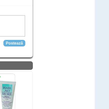
Cod: ZUML
comandă
549
Lei
,00
(livrare discreta)
Teste rapide COVID - 25 teste
Cod: COV25L
1.500
,00
Lei
comandă
999
Lei
,00
(livrare discreta)