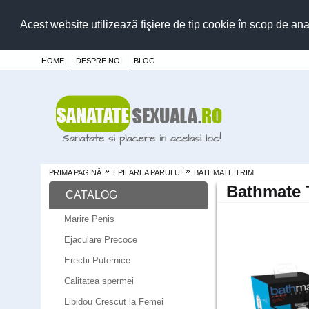
Acest website utilizează fişiere de tip cookie în scop de ana
HOME
DESPRE NOI
BLOG
»
»
PRIMA PAGINĂ
EPILAREA PARULUI
BATHMATE TRIM
Bathmate 
CATALOG
Marire Penis
Ejaculare Precoce
Erectii Puternice
Calitatea spermei
Libidou Crescut la Femei