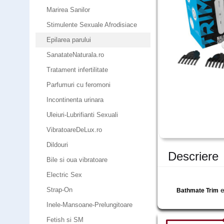
Marirea Sanilor
Stimulente Sexuale Afrodisiace
Epilarea parului
SanatateNaturala.ro
Tratament infertilitate
Parfumuri cu feromoni
Incontinenta urinara
Uleiuri-Lubrifianti Sexuali
VibratoareDeLux.ro
Dildouri
Descriere
Bile si oua vibratoare
Electric Sex
Strap-On
e
Bathmate Trim
Inele-Mansoane-Prelungitoare
Fetish si SM