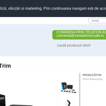
liză, vânzări și marketing. Prin continuarea navigarii ești de aco
COMANDA PRIN TELEFON A
comanda@sanatatesexuala.ro
Trim
PRODUCĂTOR:
Prime Advertising