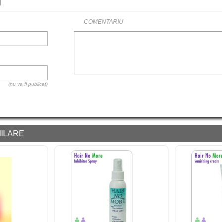
i
COMENTARIU
(nu va fi publicat)
ILARE