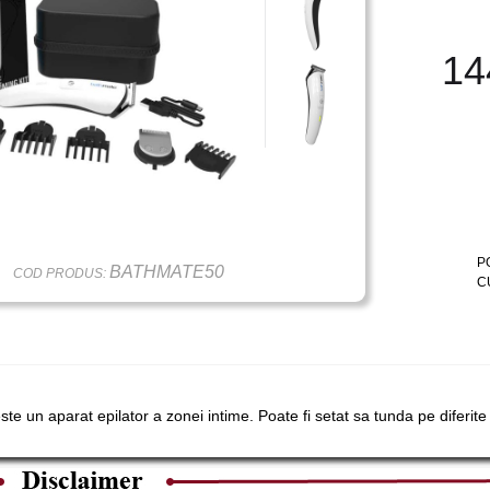
14
P
BATHMATE50
COD PRODUS:
C
ste un aparat epilator a zonei intime. Poate fi setat sa tunda pe diferite 