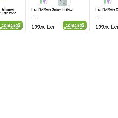
im trimmer
Hair No More Spray inhibitor
Hair No More 
ul din zona
Cod:
Cod:
comandă
comandă
109
Lei
109
Le
,90
,90
(livrare discreta)
(livrare discreta)