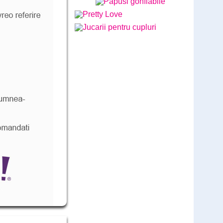
Lush Lovense - Ultimele bucati
disponibile - BEST SOLD
Cod: LL789G
comandă
579
Lei
,00
(livrare discreta)
Vibratorul Zumio