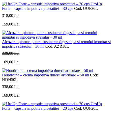
UroUp
Forte – capsule impotriva prostatitei – 30 cps
Cod: UUF30L
318
,00
Lei
159
,00
Lei
Alcozar – picaturi pentru sustinerea digestiei, a sistemului imunitar si
impotriva stresului – 30 ml
Cod: AZR30L
338
,00
Lei
169
,00
Lei
Hondroine – crema impotriva durerii articulare – 50 ml
Cod:
HDN50L
338
,00
Lei
169
,00
Lei
UroUp
Forte – capsule impotriva prostatitei – 20 cps
Cod: UUF20L