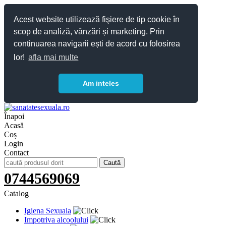
Acest website utilizează fişiere de tip cookie în
scop de analiză, vânzări și marketing. Prin
continuarea navigarii ești de acord cu folosirea
lor!
afla mai multe
Am inteles
Înapoi
Acasă
Coș
Login
Contact
0744569069
Catalog
Igiena Sexuala
Impotriva alcoolului