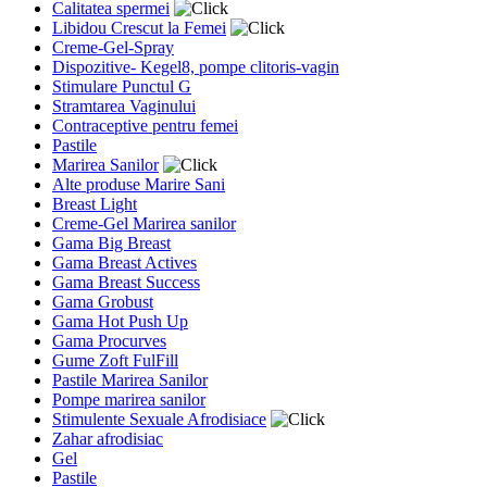
Calitatea spermei
Libidou Crescut la Femei
Creme-Gel-Spray
Dispozitive- Kegel8, pompe clitoris-vagin
Stimulare Punctul G
Stramtarea Vaginului
Contraceptive pentru femei
Pastile
Marirea Sanilor
Alte produse Marire Sani
Breast Light
Creme-Gel Marirea sanilor
Gama Big Breast
Gama Breast Actives
Gama Breast Success
Gama Grobust
Gama Hot Push Up
Gama Procurves
Gume Zoft FulFill
Pastile Marirea Sanilor
Pompe marirea sanilor
Stimulente Sexuale Afrodisiace
Zahar afrodisiac
Gel
Pastile