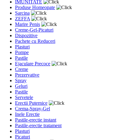
IMUNITATE
Produse Homeopate
Sarcina
ZEFFA
Marire Penis
Creme-Gel-Picaturi
Dispozitive
Pachete cu Reduceri
Plasturi
Pompe
Pastile
Ejaculare Precoce
Creme
Prezervative
Spray
Geluri
Pastile
Servetele
Erectii Puternice
Crema-Spray-Gel
Inele Erectie
Pastile-erectie instant
Pastile-erectie tratament
Plasturi
Picaturi