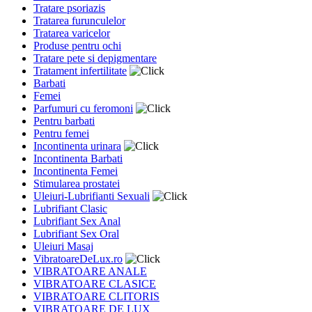
Tratare psoriazis
Tratarea furunculelor
Tratarea varicelor
Produse pentru ochi
Tratare pete si depigmentare
Tratament infertilitate
Barbati
Femei
Parfumuri cu feromoni
Pentru barbati
Pentru femei
Incontinenta urinara
Incontinenta Barbati
Incontinenta Femei
Stimularea prostatei
Uleiuri-Lubrifianti Sexuali
Lubrifiant Clasic
Lubrifiant Sex Anal
Lubrifiant Sex Oral
Uleiuri Masaj
VibratoareDeLux.ro
VIBRATOARE ANALE
VIBRATOARE CLASICE
VIBRATOARE CLITORIS
VIBRATOARE DE LUX