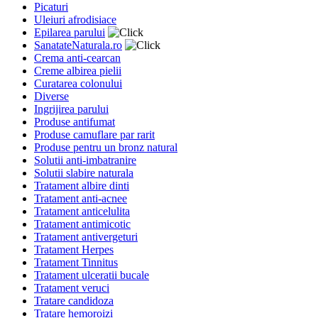
Picaturi
Uleiuri afrodisiace
Epilarea parului
SanatateNaturala.ro
Crema anti-cearcan
Creme albirea pielii
Curatarea colonului
Diverse
Ingrijirea parului
Produse antifumat
Produse camuflare par rarit
Produse pentru un bronz natural
Solutii anti-imbatranire
Solutii slabire naturala
Tratament albire dinti
Tratament anti-acnee
Tratament anticelulita
Tratament antimicotic
Tratament antivergeturi
Tratament Herpes
Tratament Tinnitus
Tratament ulceratii bucale
Tratament veruci
Tratare candidoza
Tratare hemoroizi