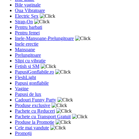
Bile vaginale
Oua Vibratoare
Electric Sex
Strap-On
Pentru barbati
Pentru femei
Inele-Mansoane-Prelungitoare
Inele erectie
Mansoane
Prelungitoare
Slipi cu vibratie
Fetish si SM
PapusiGonflabile.ro
FleshLight
Papusi gonflabile
Vagine
Papusi de lux
Cadouri Funny Party
Produse exclusive
Pachete cu Reduceri
Pachete cu Transport Gratuit
Produse la Promotie
Cele mai vandute
Promoții