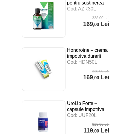
pentru sustinerea
digestiei, a
Cod: AZR30L
sistemului imunitar si
338
,00
Lei
impotriva stresului –
169
Lei
,00
30 ml
Hondroine – crema
impotriva durerii
articulare – 50 ml
Cod: HDN50L
338
,00
Lei
169
Lei
,00
UroUp Forte –
capsule impotriva
prostatitei – 20 cps
Cod: UUF20L
318
,00
Lei
119
Lei
,00