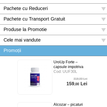
Pachete cu Reduceri
Pachete cu Transport Gratuit
Produse la Promotie
Cele mai vandute
Promoții
UroUp Forte –
capsule impotriva
prostatitei – 30 cps
Cod: UUF30L
318
,00
Lei
159
Lei
,00
Alcozar – picaturi