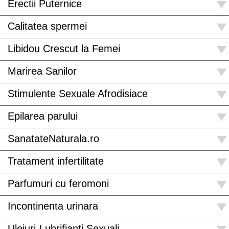
Erectii Puternice
Calitatea spermei
Libidou Crescut la Femei
Marirea Sanilor
Stimulente Sexuale Afrodisiace
Epilarea parului
SanatateNaturala.ro
Tratament infertilitate
Parfumuri cu feromoni
Incontinenta urinara
Uleiuri-Lubrifianti Sexuali