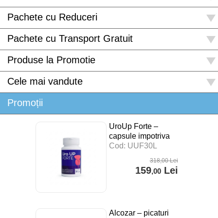
Pachete cu Reduceri
Pachete cu Transport Gratuit
Produse la Promotie
Cele mai vandute
Promoții
UroUp Forte –
capsule impotriva
prostatitei – 30 cps
Cod: UUF30L
318
,00
Lei
159
Lei
,00
Alcozar – picaturi