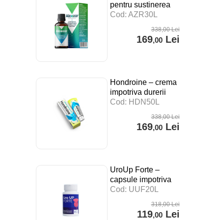
pentru sustinerea
digestiei, a
Cod: AZR30L
sistemului imunitar si
338
,00
Lei
impotriva stresului –
169
Lei
,00
30 ml
Hondroine – crema
impotriva durerii
articulare – 50 ml
Cod: HDN50L
338
,00
Lei
169
Lei
,00
UroUp Forte –
capsule impotriva
prostatitei – 20 cps
Cod: UUF20L
318
,00
Lei
119
Lei
,00