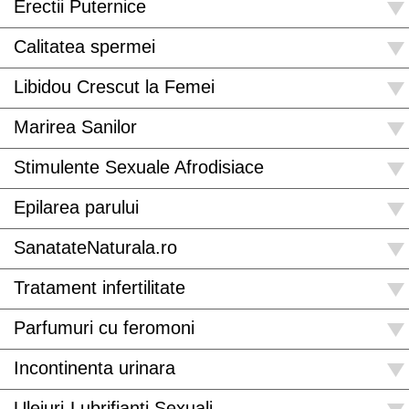
Erectii Puternice
Calitatea spermei
Libidou Crescut la Femei
Marirea Sanilor
Stimulente Sexuale Afrodisiace
Epilarea parului
SanatateNaturala.ro
Tratament infertilitate
Parfumuri cu feromoni
Incontinenta urinara
Uleiuri-Lubrifianti Sexuali