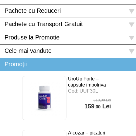
Pachete cu Reduceri
Pachete cu Transport Gratuit
Produse la Promotie
Cele mai vandute
Promoții
UroUp Forte –
capsule impotriva
prostatitei – 30 cps
Cod: UUF30L
318
,00
Lei
159
Lei
,00
Alcozar – picaturi