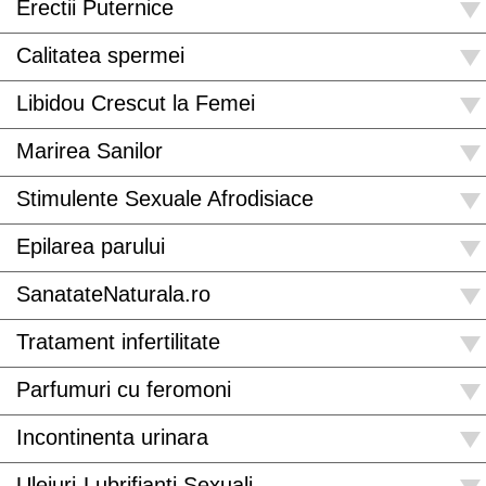
Erectii Puternice
Calitatea spermei
Libidou Crescut la Femei
Marirea Sanilor
Stimulente Sexuale Afrodisiace
Epilarea parului
SanatateNaturala.ro
Tratament infertilitate
Parfumuri cu feromoni
Incontinenta urinara
Uleiuri-Lubrifianti Sexuali