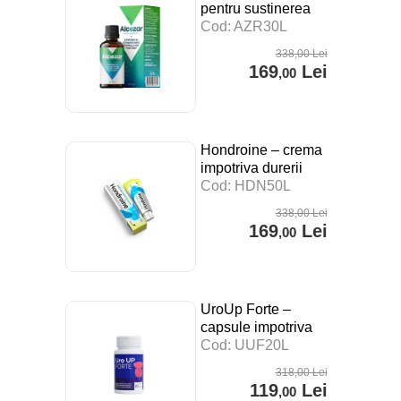
pentru sustinerea
digestiei, a
Cod: AZR30L
sistemului imunitar si
338
,00
Lei
impotriva stresului –
169
Lei
,00
30 ml
Hondroine – crema
impotriva durerii
articulare – 50 ml
Cod: HDN50L
338
,00
Lei
169
Lei
,00
UroUp Forte –
capsule impotriva
prostatitei – 20 cps
Cod: UUF20L
318
,00
Lei
119
Lei
,00