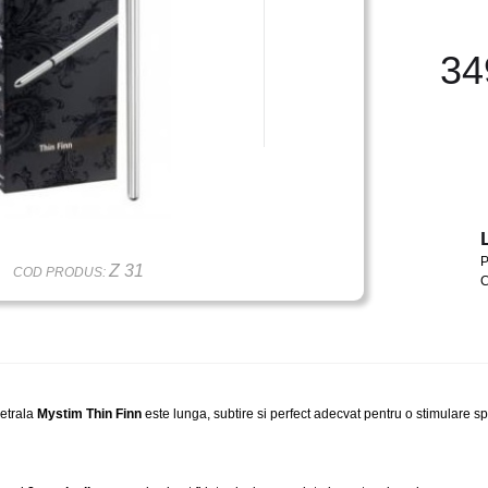
34
Z 31
COD PRODUS:
C
etrala
Mystim Thin Finn
este lunga, subtire si perfect adecvat pentru o stimulare sp