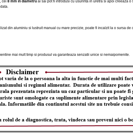
, cei
8 mm in diametru
ai sai pot fi introdusi cu usurinta in uretra si apoi creeaza 
odata.
izat din aluminiu si lustruit manual cu mare precizie, poate fi incalzit la o sursa d
entine mai mult timp si produsul va garanteaza senzatii unice si nemaipomenite.