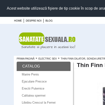
Acest website utilizează fişiere de tip cookie în scop de ana
HOME
DESPRE NOI
BLOG
»
»
PRIMA PAGINĂ
ELECTRIC SEX
THIN FINN DILATOR, SONDA URETR
Thin Finn 
CATALOG
Marire Penis
Ejaculare Precoce
Erectii Puternice
Calitatea spermei
Libidou Crescut la Femei