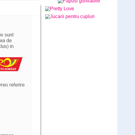
Lush Lovense - Ultimele bucati
disponibile - BEST SOLD
Cod: LL789G
comandă
579
Lei
,00
(livrare discreta)
Vibratorul Zumio