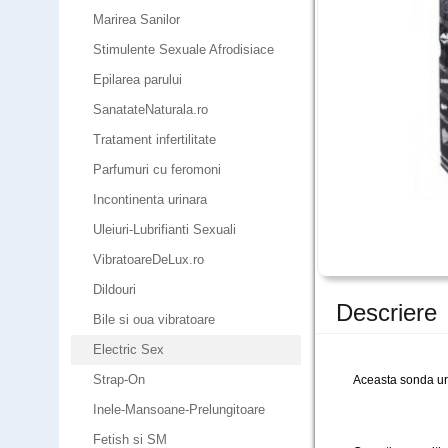
Marirea Sanilor
Stimulente Sexuale Afrodisiace
Epilarea parului
SanatateNaturala.ro
Tratament infertilitate
Parfumuri cu feromoni
Incontinenta urinara
Uleiuri-Lubrifianti Sexuali
VibratoareDeLux.ro
Dildouri
Descriere
Bile si oua vibratoare
Electric Sex
Strap-On
Aceasta sonda ur
Inele-Mansoane-Prelungitoare
Fetish si SM