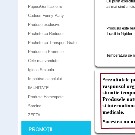
Cu putin exercitiu
PapusiGonflabile.ro
ati mai simtit nici
Cadouri Funny Party
Produse exclusive
Produsul este real
Pachete cu Reduceri
fi racit in frigider.
Pachete cu Transport Gratuit
Produse la Promotie
Temperatura se m
Cele mai vandute
Igiena Sexuala
Impotriva alcoolului
IMUNITATE
Produse Homeopate
Sarcina
ZEFFA
PROMOȚII