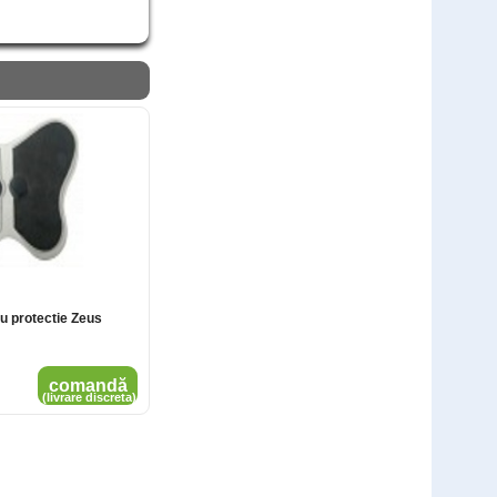
Test rapid SARS-CoV-2 Antigen - 25
teste
Cod: SAR10L
1.500
,00
Lei
comandă
1.199
Lei
,00
(livrare discreta)
ru protectie Zeus
comandă
(livrare discreta)
DDS Test Rapid Antigen Covid-19 - 2
buc
Cod: DDS2L
121
,00
Lei