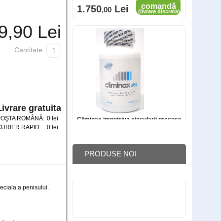
9
,90
Lei
Cantitate:
Climinax impotriva ejacularii precoce
Cod: 1C
comandă
Livrare gratuita
180
Lei
,00
(livrare discreta)
POŞTA ROMÂNĂ:
0 lei
URIER RAPID:
0 lei
PRODUSE NOI
eciala a penisului.
Spray ejaculare precoce Stud 100