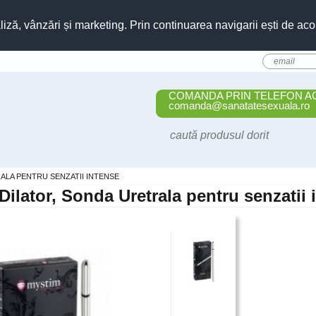
liză, vânzări și marketing. Prin continuarea navigarii ești de aco
COMANDA PRIN TELEFON A
comanda@sanatatesexuala.ro
ALA PENTRU SENZATII INTENSE
Dilator, Sonda Uretrala pentru senzatii 