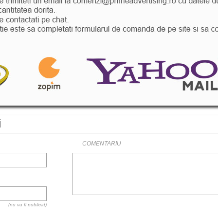
i
COMENTARIU
(nu va fi publicat)