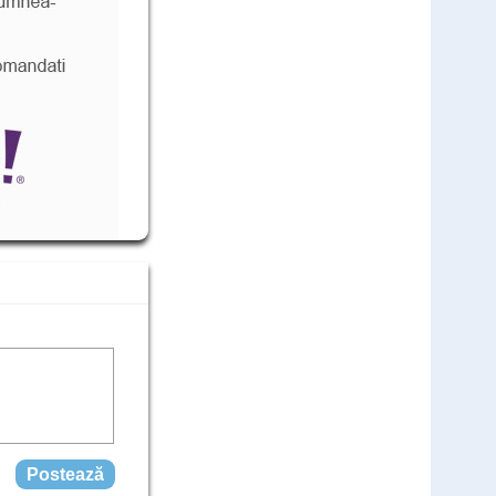
Cod: ZUML
comandă
549
Lei
,00
(livrare discreta)
Teste rapide COVID - 25 teste
Cod: COV25L
1.500
,00
Lei
comandă
999
Lei
,00
(livrare discreta)