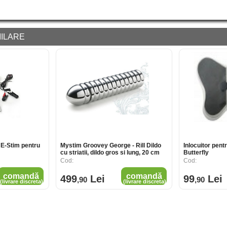
ILARE
 E-Stim pentru
Mystim Groovey George - Rill Dildo
Inlocuitor pent
cu striatii, dildo gros si lung, 20 cm
Butterfly
Cod:
Cod:
comandă
comandă
499
Lei
99
Lei
,90
,90
(livrare discreta)
(livrare discreta)