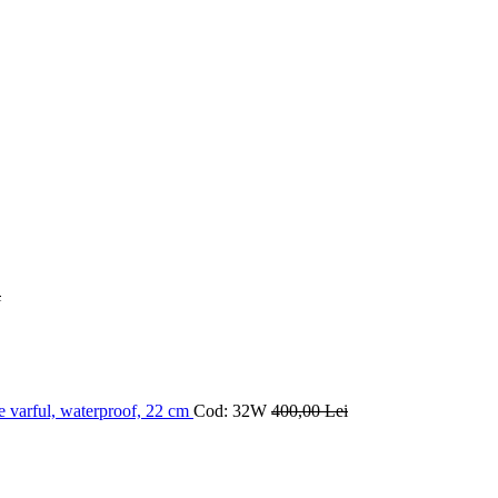
i
te varful, waterproof, 22 cm
Cod: 32W
400
,00
Lei