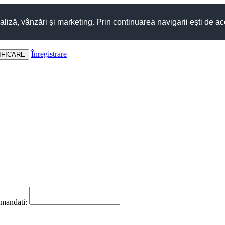
aliză, vânzări și marketing. Prin continuarea navigarii ești de ac
Înregistrare
omandati: