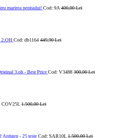
ru marirea penisului!
Cod: 9A
400
,00
Lei
e 2.OH
Cod: db1164
449
,90
Lei
iginal 3.oh - Best Price
Cod: V3488
300
,00
Lei
: COV25L
1.500
,00
Lei
 Antigen - 25 teste
Cod: SAR10L
1.500
,00
Lei