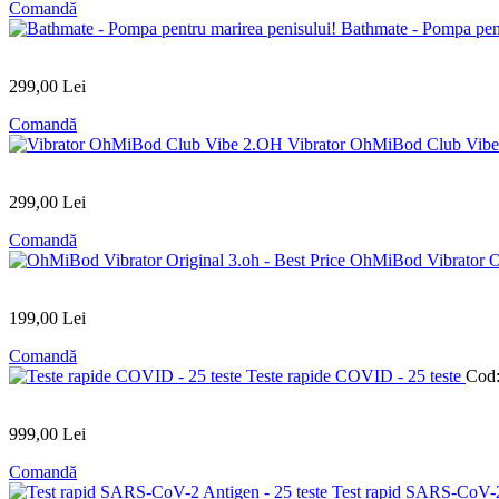
Comandă
Bathmate - Pompa pent
299
,00
Lei
Comandă
Vibrator OhMiBod Club Vib
299
,00
Lei
Comandă
OhMiBod Vibrator Or
199
,00
Lei
Comandă
Teste rapide COVID - 25 teste
Cod
999
,00
Lei
Comandă
Test rapid SARS-CoV-2