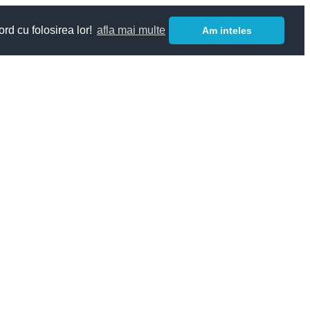
ord cu folosirea lor!
afla mai multe
Am inteles