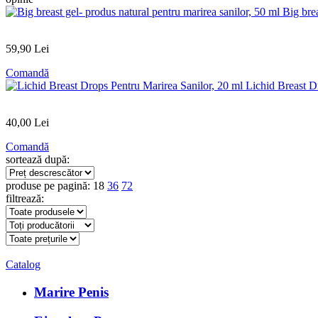
Big brea
59
,90
Lei
Comandă
Lichid Breast D
40
,00
Lei
Comandă
sortează după:
produse pe pagină:
18
36
72
filtrează:
Catalog
Marire Penis