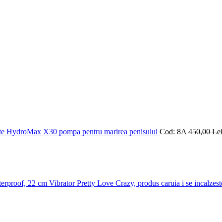
e HydroMax X30 pompa pentru marirea penisului
Cod: 8A
450
,00
Le
Vibrator Pretty Love Crazy, produs caruia i se incalzes