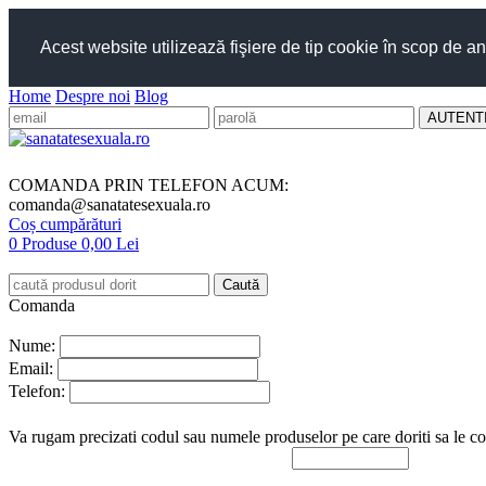
Acest website utilizează fişiere de tip cookie în scop de an
Home
Despre noi
Blog
COMANDA PRIN TELEFON ACUM:
comanda@sanatatesexuala.ro
Coș cumpărături
0 Produse
0,00 Lei
Comanda
Nume:
Email:
Telefon:
Va rugam precizati codul sau numele produselor pe care doriti sa le c
Introduceti in casuta de mai jos
rezultatul operatiei