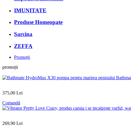
IMUNITATE
Produse Homeopate
Sarcina
ZEFFA
Promoții
promoții
Bathmat
375
,00
Lei
Comandă
269
,90
Lei