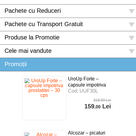
Pachete cu Reduceri
Pachete cu Transport Gratuit
Produse la Promotie
Cele mai vandute
Promoții
UroUp Forte –
capsule impotriva
prostatitei – 30 cps
Cod: UUF30L
318
,00
Lei
159
Lei
,00
Alcozar – picaturi