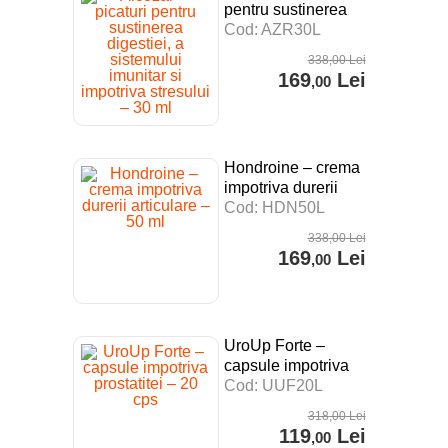
pentru sustinerea
digestiei, a
Cod: AZR30L
sistemului imunitar si
338
,00
Lei
impotriva stresului –
169
Lei
,00
30 ml
Hondroine – crema
impotriva durerii
articulare – 50 ml
Cod: HDN50L
338
,00
Lei
169
Lei
,00
UroUp Forte –
capsule impotriva
prostatitei – 20 cps
Cod: UUF20L
318
,00
Lei
119
Lei
,00