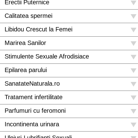
Erectii Puternice
Calitatea spermei
Libidou Crescut la Femei
Marirea Sanilor
Stimulente Sexuale Afrodisiace
Epilarea parului
SanatateNaturala.ro
Tratament infertilitate
Parfumuri cu feromoni
Incontinenta urinara
Uleiuri-Lubrifianti Sexuali