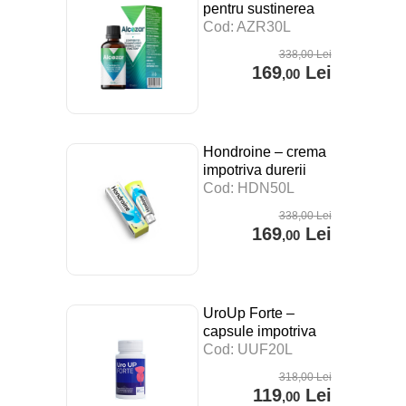
pentru sustinerea
digestiei, a
Cod: AZR30L
sistemului imunitar si
338
,00
Lei
impotriva stresului –
169
Lei
,00
30 ml
Hondroine – crema
impotriva durerii
articulare – 50 ml
Cod: HDN50L
338
,00
Lei
169
Lei
,00
UroUp Forte –
capsule impotriva
prostatitei – 20 cps
Cod: UUF20L
318
,00
Lei
119
Lei
,00