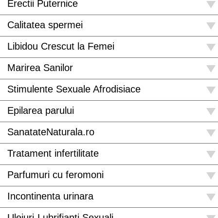
Erectii Puternice
Calitatea spermei
Libidou Crescut la Femei
Marirea Sanilor
Stimulente Sexuale Afrodisiace
Epilarea parului
SanatateNaturala.ro
Tratament infertilitate
Parfumuri cu feromoni
Incontinenta urinara
Uleiuri-Lubrifianti Sexuali