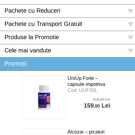
Pachete cu Reduceri
Pachete cu Transport Gratuit
Produse la Promotie
Cele mai vandute
Promoții
UroUp Forte –
capsule impotriva
prostatitei – 30 cps
Cod: UUF30L
318
,00
Lei
159
Lei
,00
Alcozar – picaturi