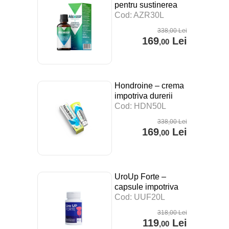
pentru sustinerea
digestiei, a
Cod: AZR30L
sistemului imunitar si
338
,00
Lei
impotriva stresului –
169
Lei
,00
30 ml
Hondroine – crema
impotriva durerii
articulare – 50 ml
Cod: HDN50L
338
,00
Lei
169
Lei
,00
UroUp Forte –
capsule impotriva
prostatitei – 20 cps
Cod: UUF20L
318
,00
Lei
119
Lei
,00