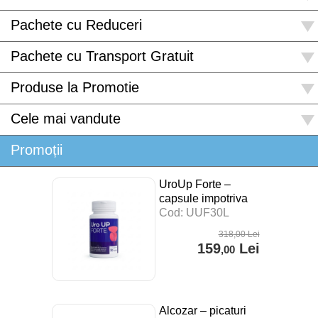
Pachete cu Reduceri
Pachete cu Transport Gratuit
Produse la Promotie
Cele mai vandute
Promoții
UroUp Forte –
capsule impotriva
prostatitei – 30 cps
Cod: UUF30L
318
,00
Lei
159
Lei
,00
Alcozar – picaturi