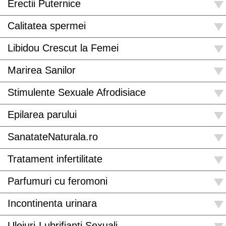
Erectii Puternice
Calitatea spermei
Libidou Crescut la Femei
Marirea Sanilor
Stimulente Sexuale Afrodisiace
Epilarea parului
SanatateNaturala.ro
Tratament infertilitate
Parfumuri cu feromoni
Incontinenta urinara
Uleiuri-Lubrifianti Sexuali