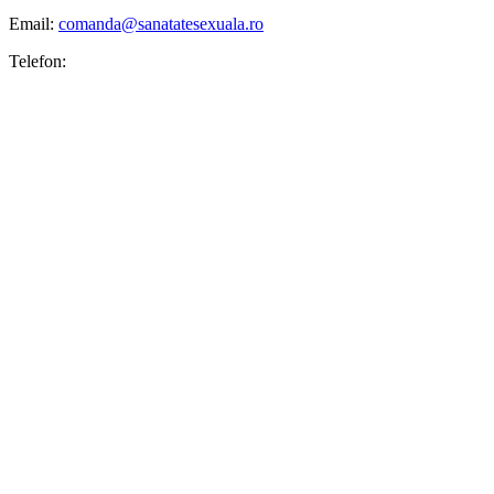
Email:
comanda@sanatatesexuala.ro
Telefon: