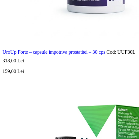
UroUp Forte – capsule impotriva prostatitei – 30 cps
Cod: UUF30L
318
,00
Lei
159
,00
Lei