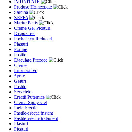
IMUNITATE
Produse Homeopate
Sarcina
ZEFFA
Marire Penis
Creme-Gel-Picaturi
Dispozitive
Pachete cu Reduceri
Plasturi
Pompe
Pastile
Ejaculare Precoce
Creme
Prezervative
Spray
Geluri
Pastile
Servetele
Erectii Puternice
Crema-Spray-Gel
Inele Erectie
Pastile-erectie instant
Pastile-erectie tratament
Plasturi
Picaturi