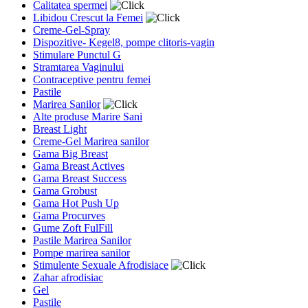
Calitatea spermei
Libidou Crescut la Femei
Creme-Gel-Spray
Dispozitive- Kegel8, pompe clitoris-vagin
Stimulare Punctul G
Stramtarea Vaginului
Contraceptive pentru femei
Pastile
Marirea Sanilor
Alte produse Marire Sani
Breast Light
Creme-Gel Marirea sanilor
Gama Big Breast
Gama Breast Actives
Gama Breast Success
Gama Grobust
Gama Hot Push Up
Gama Procurves
Gume Zoft FulFill
Pastile Marirea Sanilor
Pompe marirea sanilor
Stimulente Sexuale Afrodisiace
Zahar afrodisiac
Gel
Pastile