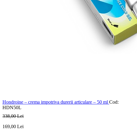
Hondroine – crema impotriva durerii articulare – 50 ml
Cod:
HDN50L
338
,00
Lei
169
,00
Lei