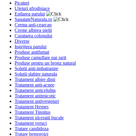
Picaturi
Uleiuri afrodisiace
Epilarea parului
SanatateNaturala.ro
Crema anti-cearcan
Creme albirea pielii
Curatarea colonului
Diverse
Ingrijirea parului
Produse antifumat
Produse camuflare par rarit
Produse pentru un bronz natural
Solutii anti-imbatranire
Solutii slabire naturala
Tratament albire dinti
Tratament anti-acnee
Tratament anticelulita
Tratament antimicotic
Tratament antivergeturi
Tratament Herpes
Tratament Tinnitus
Tratament ulceratii bucale
Tratament veruci
Tratare candidoza
Tratare hemoroizi