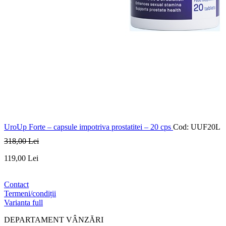
UroUp Forte – capsule impotriva prostatitei – 20 cps
Cod: UUF20L
318
,00
Lei
119
,00
Lei
Contact
Termeni/condiții
Varianta full
DEPARTAMENT VÂNZĂRI