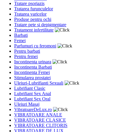
Tratare psoriazis
Tratarea furunculelor
Tratarea varicelor
Produse pentru ochi
Tratare pete si depigmentare
Tratament infertilitate
Barbati
Femei
Parfumuri cu feromoni
Pentru barbati
Pentru femei
Incontinenta urinara
Incontinenta Barbati
Incontinenta Femei
Stimularea prostatei
Uleiuri-Lubrifianti Sexuali
Lubrifiant Clasic
Lubrifiant Sex Anal
Lubrifiant Sex Oral
Uleiuri Masaj
VibratoareDeLux.ro
VIBRATOARE ANALE
VIBRATOARE CLASICE
VIBRATOARE CLITORIS
VIBRATOARE DE LUX