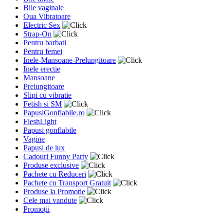
Bile vaginale
Oua Vibratoare
Electric Sex
Strap-On
Pentru barbati
Pentru femei
Inele-Mansoane-Prelungitoare
Inele erectie
Mansoane
Prelungitoare
Slipi cu vibratie
Fetish si SM
PapusiGonflabile.ro
FleshLight
Papusi gonflabile
Vagine
Papusi de lux
Cadouri Funny Party
Produse exclusive
Pachete cu Reduceri
Pachete cu Transport Gratuit
Produse la Promotie
Cele mai vandute
Promoții