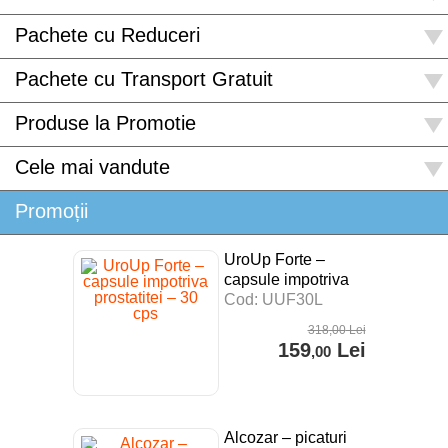
Pachete cu Reduceri
Pachete cu Transport Gratuit
Produse la Promotie
Cele mai vandute
Promoții
UroUp Forte –
capsule impotriva
prostatitei – 30 cps
Cod: UUF30L
318
,00
Lei
159
Lei
,00
Alcozar – picaturi