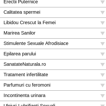
Erectii Puternice
Calitatea spermei
Libidou Crescut la Femei
Marirea Sanilor
Stimulente Sexuale Afrodisiace
Epilarea parului
SanatateNaturala.ro
Tratament infertilitate
Parfumuri cu feromoni
Incontinenta urinara
Uleiuri-Lubrifianti Sexuali