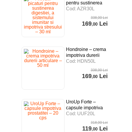
pentru sustinerea
digestiei, a
Cod: AZR30L
sistemului imunitar si
338
,00
Lei
impotriva stresului –
169
Lei
,00
30 ml
Hondroine – crema
impotriva durerii
articulare – 50 ml
Cod: HDN50L
338
,00
Lei
169
Lei
,00
UroUp Forte –
capsule impotriva
prostatitei – 20 cps
Cod: UUF20L
318
,00
Lei
119
Lei
,00