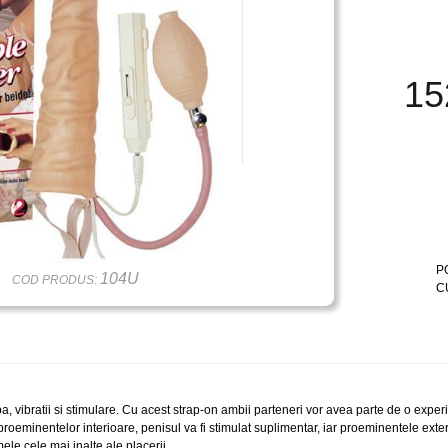
15
P
104U
COD PRODUS:
C
, vibratii si stimulare. Cu acest strap-on ambii parteneri vor avea parte de o expe
proeminentelor interioare, penisul va fi stimulat suplimentar, iar proeminentele exte
ele cele mai inalte ale placerii.