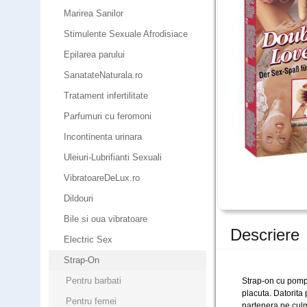
Marirea Sanilor
Stimulente Sexuale Afrodisiace
Epilarea parului
SanatateNaturala.ro
Tratament infertilitate
Parfumuri cu feromoni
Incontinenta urinara
Uleiuri-Lubrifianti Sexuali
VibratoareDeLux.ro
Dildouri
Bile si oua vibratoare
Descriere
Electric Sex
Strap-On
Pentru barbati
Strap-on cu pompa
placuta. Datorita 
Pentru femei
partenera pe culm