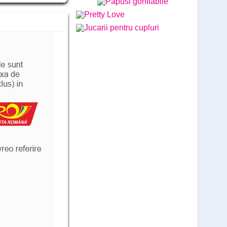
Lush Lovense - Ultimele bucati
disponibile - BEST SOLD
Cod: LL789G
comandă
579
Lei
,00
(livrare discreta)
Vibratorul Zumio