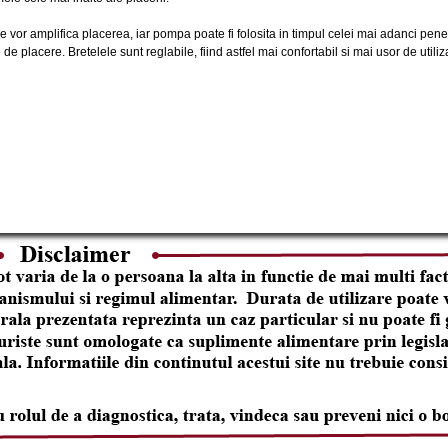
ce vor amplifica placerea, iar pompa poate fi folosita in timpul celei mai adanci pene
de placere. Bretelele sunt reglabile, fiind astfel mai confortabil si mai usor de utiliza