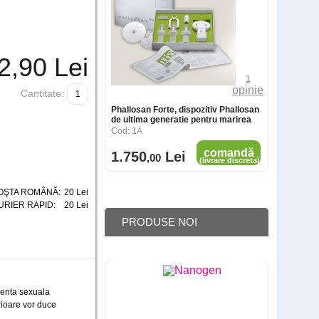
2
,90
Lei
Cantitate:
Climinax impotriva ejacularii precoce
Cod: 1C
comandă
180
Lei
,00
(livrare discreta)
OŞTA ROMÂNĂ:
20 Lei
URIER RAPID:
20 Lei
PRODUSE NOI
rienta sexuala
rioare vor duce
Spray ejaculare precoce Stud 100