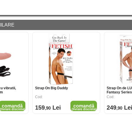
ILARE
u vibratii,
Strap On Big Daddy
Strap On de LUX
cm
Fantasy Series
Strap On, 25 c
Cod:
Cod:
comandă
comandă
159
Lei
249
Le
,90
,90
(livrare discreta)
(livrare discreta)