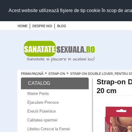
Acest website utilizează fişiere de tip cookie în scop de ana
HOME
DESPRE NOI
BLOG
»
»
PRIMA PAGINĂ
STRAP-ON
STRAP-ON DOUBLE LOVER, PENTRU ST
Strap-on D
CATALOG
20 cm
Marire Penis
Ejaculare Precoce
Erectii Puternice
Calitatea spermei
Libidou Crescut la Femei