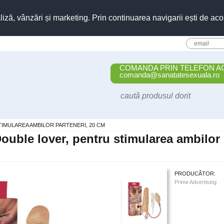
liză, vânzări și marketing. Prin continuarea navigarii ești de aco
COMANDA PRIN TELEFON A
comanda@sanatatesexuala.ro
IMULAREA AMBILOR PARTENERI, 20 CM
ouble lover, pentru stimularea ambilor 
PRODUCĂTOR:
Prime Advertising