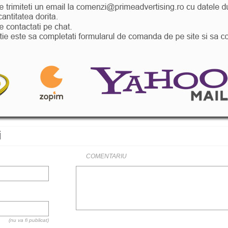
i
COMENTARIU
(nu va fi publicat)