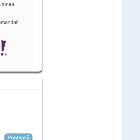
Cod: ZUML
comandă
549
Lei
,00
(livrare discreta)
Teste rapide COVID - 25 teste
Cod: COV25L
1.500
,00
Lei
comandă
999
Lei
,00
(livrare discreta)