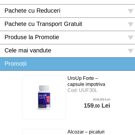
Pachete cu Reduceri
Pachete cu Transport Gratuit
Produse la Promotie
Cele mai vandute
Promoții
UroUp Forte –
capsule impotriva
prostatitei – 30 cps
Cod: UUF30L
318
,00
Lei
159
Lei
,00
Alcozar – picaturi