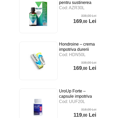
pentru sustinerea
digestiei, a
Cod: AZR30L
sistemului imunitar si
338
,00
Lei
impotriva stresului –
169
Lei
,00
30 ml
Hondroine – crema
impotriva durerii
articulare – 50 ml
Cod: HDN50L
338
,00
Lei
169
Lei
,00
UroUp Forte –
capsule impotriva
prostatitei – 20 cps
Cod: UUF20L
318
,00
Lei
119
Lei
,00