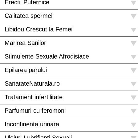
Erectii Puternice
Calitatea spermei
Libidou Crescut la Femei
Marirea Sanilor
Stimulente Sexuale Afrodisiace
Epilarea parului
SanatateNaturala.ro
Tratament infertilitate
Parfumuri cu feromoni
Incontinenta urinara
Uleiuri-Lubrifianti Sexuali