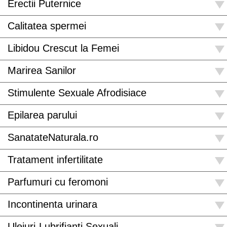
Erectii Puternice
Calitatea spermei
Libidou Crescut la Femei
Marirea Sanilor
Stimulente Sexuale Afrodisiace
Epilarea parului
SanatateNaturala.ro
Tratament infertilitate
Parfumuri cu feromoni
Incontinenta urinara
Uleiuri-Lubrifianti Sexuali