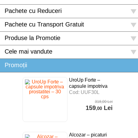
Pachete cu Reduceri
Pachete cu Transport Gratuit
Produse la Promotie
Cele mai vandute
Promoții
UroUp Forte –
capsule impotriva
prostatitei – 30 cps
Cod: UUF30L
318
,00
Lei
159
Lei
,00
Alcozar – picaturi