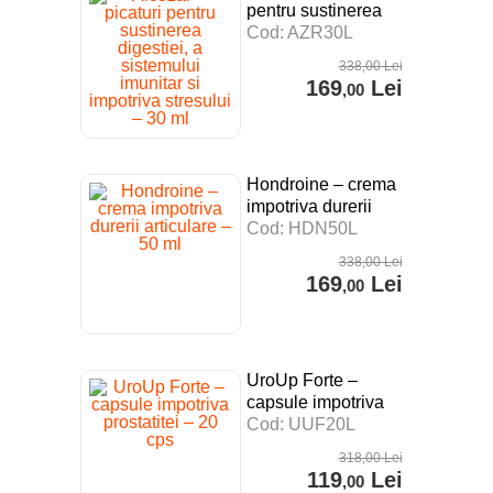
pentru sustinerea
digestiei, a
Cod: AZR30L
sistemului imunitar si
338
,00
Lei
impotriva stresului –
169
Lei
,00
30 ml
Hondroine – crema
impotriva durerii
articulare – 50 ml
Cod: HDN50L
338
,00
Lei
169
Lei
,00
UroUp Forte –
capsule impotriva
prostatitei – 20 cps
Cod: UUF20L
318
,00
Lei
119
Lei
,00