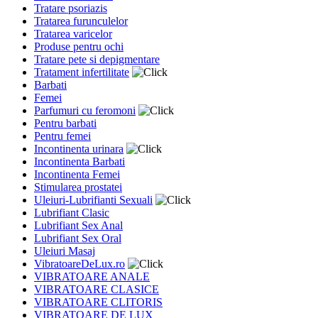
Tratare psoriazis
Tratarea furunculelor
Tratarea varicelor
Produse pentru ochi
Tratare pete si depigmentare
Tratament infertilitate
Barbati
Femei
Parfumuri cu feromoni
Pentru barbati
Pentru femei
Incontinenta urinara
Incontinenta Barbati
Incontinenta Femei
Stimularea prostatei
Uleiuri-Lubrifianti Sexuali
Lubrifiant Clasic
Lubrifiant Sex Anal
Lubrifiant Sex Oral
Uleiuri Masaj
VibratoareDeLux.ro
VIBRATOARE ANALE
VIBRATOARE CLASICE
VIBRATOARE CLITORIS
VIBRATOARE DE LUX