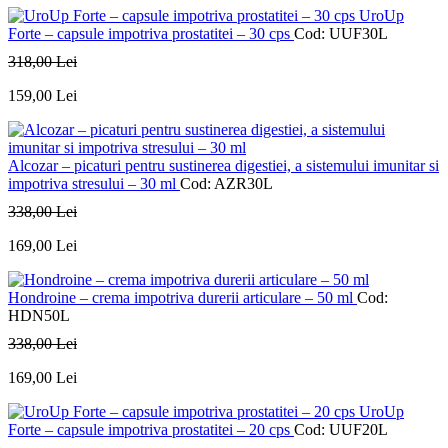
UroUp
Forte – capsule impotriva prostatitei – 30 cps
Cod: UUF30L
318
,00
Lei
159
,00
Lei
Alcozar – picaturi pentru sustinerea digestiei, a sistemului imunitar si
impotriva stresului – 30 ml
Cod: AZR30L
338
,00
Lei
169
,00
Lei
Hondroine – crema impotriva durerii articulare – 50 ml
Cod:
HDN50L
338
,00
Lei
169
,00
Lei
UroUp
Forte – capsule impotriva prostatitei – 20 cps
Cod: UUF20L