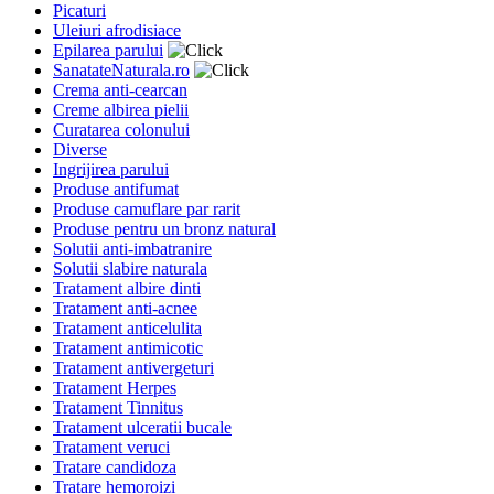
Picaturi
Uleiuri afrodisiace
Epilarea parului
SanatateNaturala.ro
Crema anti-cearcan
Creme albirea pielii
Curatarea colonului
Diverse
Ingrijirea parului
Produse antifumat
Produse camuflare par rarit
Produse pentru un bronz natural
Solutii anti-imbatranire
Solutii slabire naturala
Tratament albire dinti
Tratament anti-acnee
Tratament anticelulita
Tratament antimicotic
Tratament antivergeturi
Tratament Herpes
Tratament Tinnitus
Tratament ulceratii bucale
Tratament veruci
Tratare candidoza
Tratare hemoroizi