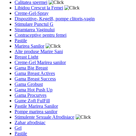
Calitatea spermei
Libidou Crescut la Femei
Creme-Gel-Spray
Dispozitive- Kegel8, pompe clitoris-vagin
Stimulare Punctul G
Stramtarea Vaginului
Contraceptive pentru femei
Pastile
Marirea Sanilor
Alte produse Marire Sani
Breast Light
Creme-Gel Marirea sanilor
Gama Big Breast
Gama Breast Actives
Gama Breast Success
Gama Grobust
Gama Hot Push Up
Gama Procurves
Gume Zoft FulFill
Pastile Marirea Sanilor
Pompe marirea sanilor
Stimulente Sexuale Afrodisiace
Zahar afrodisiac
Gel
Pastile