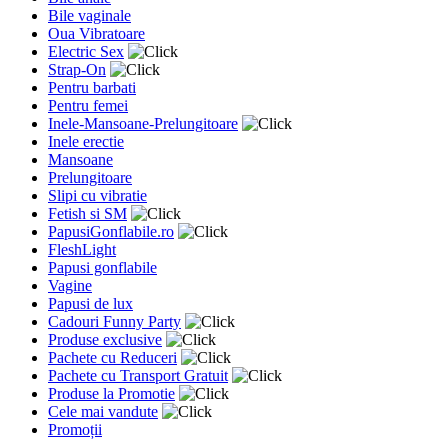
Bile vaginale
Oua Vibratoare
Electric Sex
Strap-On
Pentru barbati
Pentru femei
Inele-Mansoane-Prelungitoare
Inele erectie
Mansoane
Prelungitoare
Slipi cu vibratie
Fetish si SM
PapusiGonflabile.ro
FleshLight
Papusi gonflabile
Vagine
Papusi de lux
Cadouri Funny Party
Produse exclusive
Pachete cu Reduceri
Pachete cu Transport Gratuit
Produse la Promotie
Cele mai vandute
Promoții