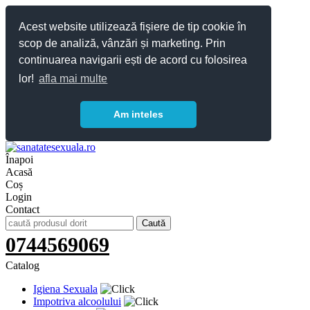
Acest website utilizează fişiere de tip cookie în
scop de analiză, vânzări și marketing. Prin
continuarea navigarii ești de acord cu folosirea
lor!
afla mai multe
Am inteles
Înapoi
Acasă
Coș
Login
Contact
0744569069
Catalog
Igiena Sexuala
Impotriva alcoolului