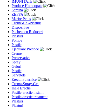
IMUNITATE
Produse Homeopate
Sarcina
ZEFFA
Marire Penis
Creme-Gel-Picaturi
Dispozitive
Pachete cu Reduceri
Plasturi
Pompe
Pastile
Ejaculare Precoce
Creme
Prezervative
Spray
Geluri
Pastile
Servetele
Erectii Puternice
Crema-Spray-Gel
Inele Erectie
Pastile-erectie instant
Pastile-erectie tratament
Plasturi
Picaturi