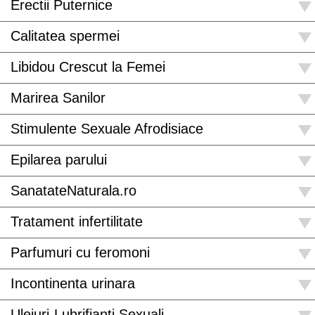
Erectii Puternice
Calitatea spermei
Libidou Crescut la Femei
Marirea Sanilor
Stimulente Sexuale Afrodisiace
Epilarea parului
SanatateNaturala.ro
Tratament infertilitate
Parfumuri cu feromoni
Incontinenta urinara
Uleiuri-Lubrifianti Sexuali