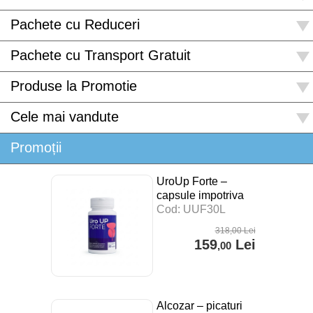
Pachete cu Reduceri
Pachete cu Transport Gratuit
Produse la Promotie
Cele mai vandute
Promoții
UroUp Forte –
capsule impotriva
prostatitei – 30 cps
Cod: UUF30L
318
,00
Lei
159
Lei
,00
Alcozar – picaturi