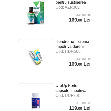
pentru sustinerea
digestiei, a
Cod: AZR30L
sistemului imunitar si
338
,00
Lei
impotriva stresului –
169
Lei
,00
30 ml
Hondroine – crema
impotriva durerii
articulare – 50 ml
Cod: HDN50L
338
,00
Lei
169
Lei
,00
UroUp Forte –
capsule impotriva
prostatitei – 20 cps
Cod: UUF20L
318
,00
Lei
119
Lei
,00