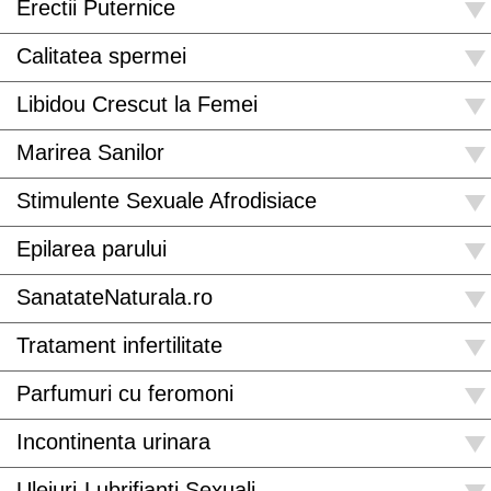
Erectii Puternice
Calitatea spermei
Libidou Crescut la Femei
Marirea Sanilor
Stimulente Sexuale Afrodisiace
Epilarea parului
SanatateNaturala.ro
Tratament infertilitate
Parfumuri cu feromoni
Incontinenta urinara
Uleiuri-Lubrifianti Sexuali