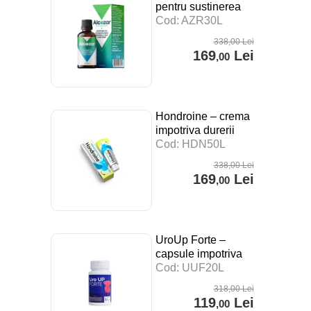
pentru sustinerea
digestiei, a
Cod: AZR30L
sistemului imunitar si
338
,00
Lei
impotriva stresului –
169
Lei
,00
30 ml
Hondroine – crema
impotriva durerii
articulare – 50 ml
Cod: HDN50L
338
,00
Lei
169
Lei
,00
UroUp Forte –
capsule impotriva
prostatitei – 20 cps
Cod: UUF20L
318
,00
Lei
119
Lei
,00