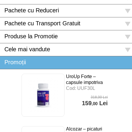
Pachete cu Reduceri
Pachete cu Transport Gratuit
Produse la Promotie
Cele mai vandute
Promoții
UroUp Forte –
capsule impotriva
prostatitei – 30 cps
Cod: UUF30L
318
,00
Lei
159
Lei
,00
Alcozar – picaturi