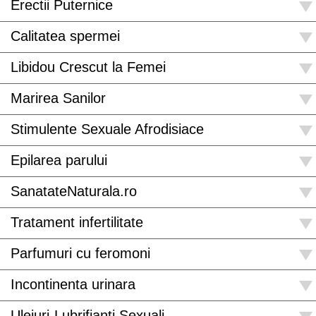
Erectii Puternice
Calitatea spermei
Libidou Crescut la Femei
Marirea Sanilor
Stimulente Sexuale Afrodisiace
Epilarea parului
SanatateNaturala.ro
Tratament infertilitate
Parfumuri cu feromoni
Incontinenta urinara
Uleiuri-Lubrifianti Sexuali