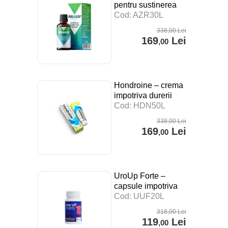
pentru sustinerea
digestiei, a
Cod: AZR30L
sistemului imunitar si
338
,00
Lei
impotriva stresului –
169
Lei
,00
30 ml
Hondroine – crema
impotriva durerii
articulare – 50 ml
Cod: HDN50L
338
,00
Lei
169
Lei
,00
UroUp Forte –
capsule impotriva
prostatitei – 20 cps
Cod: UUF20L
318
,00
Lei
119
Lei
,00