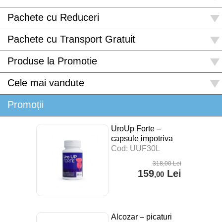
Pachete cu Reduceri
Pachete cu Transport Gratuit
Produse la Promotie
Cele mai vandute
Promoții
UroUp Forte –
capsule impotriva
prostatitei – 30 cps
Cod: UUF30L
318
,00
Lei
159
Lei
,00
Alcozar – picaturi