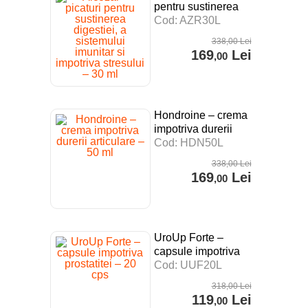
pentru sustinerea
digestiei, a
Cod: AZR30L
sistemului imunitar si
338
,00
Lei
impotriva stresului –
169
Lei
,00
30 ml
Hondroine – crema
impotriva durerii
articulare – 50 ml
Cod: HDN50L
338
,00
Lei
169
Lei
,00
UroUp Forte –
capsule impotriva
prostatitei – 20 cps
Cod: UUF20L
318
,00
Lei
119
Lei
,00