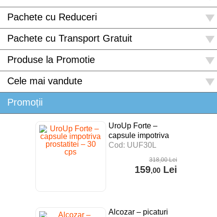
Pachete cu Reduceri
Pachete cu Transport Gratuit
Produse la Promotie
Cele mai vandute
Promoții
UroUp Forte –
capsule impotriva
prostatitei – 30 cps
Cod: UUF30L
318
,00
Lei
159
Lei
,00
Alcozar – picaturi