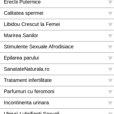
Erectii Puternice
Calitatea spermei
Libidou Crescut la Femei
Marirea Sanilor
Stimulente Sexuale Afrodisiace
Epilarea parului
SanatateNaturala.ro
Tratament infertilitate
Parfumuri cu feromoni
Incontinenta urinara
Uleiuri-Lubrifianti Sexuali