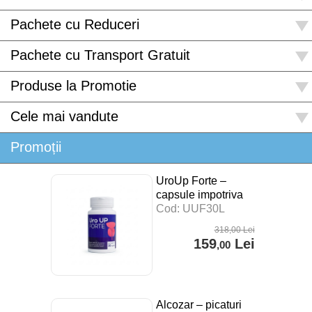
Pachete cu Reduceri
Pachete cu Transport Gratuit
Produse la Promotie
Cele mai vandute
Promoții
UroUp Forte –
capsule impotriva
prostatitei – 30 cps
Cod: UUF30L
318
,00
Lei
159
Lei
,00
Alcozar – picaturi