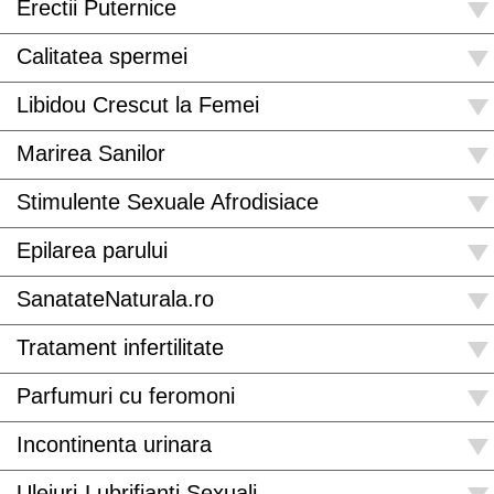
Erectii Puternice
Calitatea spermei
Libidou Crescut la Femei
Marirea Sanilor
Stimulente Sexuale Afrodisiace
Epilarea parului
SanatateNaturala.ro
Tratament infertilitate
Parfumuri cu feromoni
Incontinenta urinara
Uleiuri-Lubrifianti Sexuali