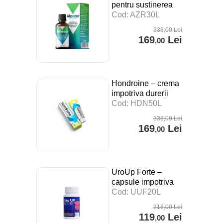
pentru sustinerea
digestiei, a
Cod: AZR30L
sistemului imunitar si
338
,00
Lei
impotriva stresului –
169
Lei
,00
30 ml
Hondroine – crema
impotriva durerii
articulare – 50 ml
Cod: HDN50L
338
,00
Lei
169
Lei
,00
UroUp Forte –
capsule impotriva
prostatitei – 20 cps
Cod: UUF20L
318
,00
Lei
119
Lei
,00