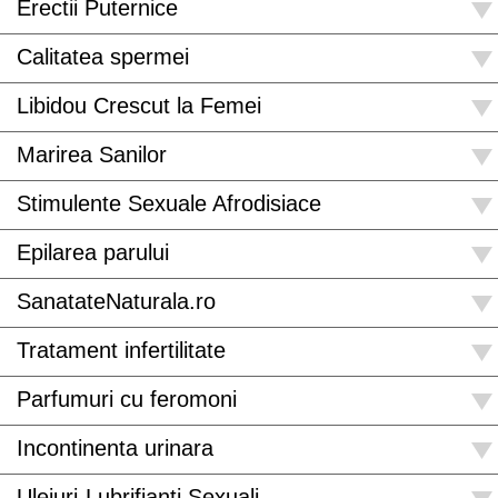
Erectii Puternice
Calitatea spermei
Libidou Crescut la Femei
Marirea Sanilor
Stimulente Sexuale Afrodisiace
Epilarea parului
SanatateNaturala.ro
Tratament infertilitate
Parfumuri cu feromoni
Incontinenta urinara
Uleiuri-Lubrifianti Sexuali