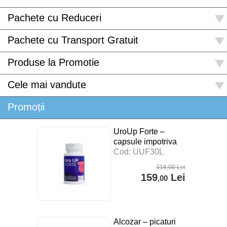
Pachete cu Reduceri
Pachete cu Transport Gratuit
Produse la Promotie
Cele mai vandute
Promoții
UroUp Forte –
capsule impotriva
prostatitei – 30 cps
Cod: UUF30L
318
,00
Lei
159
Lei
,00
Alcozar – picaturi