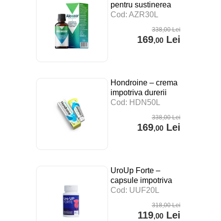
pentru sustinerea
digestiei, a
Cod: AZR30L
sistemului imunitar si
338
,00
Lei
impotriva stresului –
169
Lei
,00
30 ml
Hondroine – crema
impotriva durerii
articulare – 50 ml
Cod: HDN50L
338
,00
Lei
169
Lei
,00
UroUp Forte –
capsule impotriva
prostatitei – 20 cps
Cod: UUF20L
318
,00
Lei
119
Lei
,00