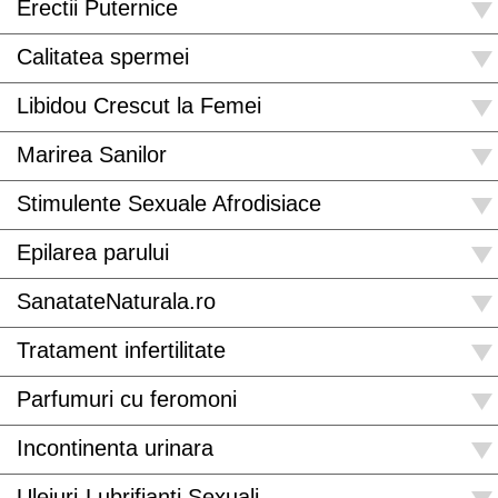
Erectii Puternice
Calitatea spermei
Libidou Crescut la Femei
Marirea Sanilor
Stimulente Sexuale Afrodisiace
Epilarea parului
SanatateNaturala.ro
Tratament infertilitate
Parfumuri cu feromoni
Incontinenta urinara
Uleiuri-Lubrifianti Sexuali