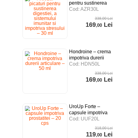
pentru sustinerea
digestiei, a
Cod: AZR30L
sistemului imunitar si
338
,00
Lei
impotriva stresului –
169
Lei
,00
30 ml
Hondroine – crema
impotriva durerii
articulare – 50 ml
Cod: HDN50L
338
,00
Lei
169
Lei
,00
UroUp Forte –
capsule impotriva
prostatitei – 20 cps
Cod: UUF20L
318
,00
Lei
119
Lei
,00