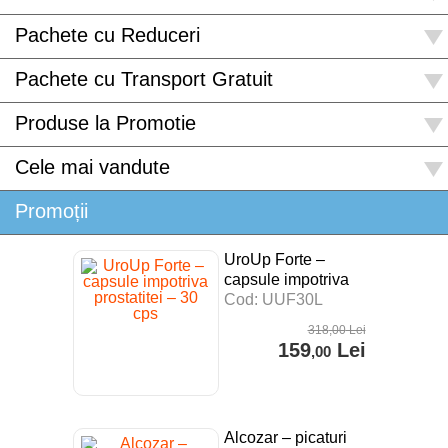
Pachete cu Reduceri
Pachete cu Transport Gratuit
Produse la Promotie
Cele mai vandute
Promoții
UroUp Forte –
capsule impotriva
prostatitei – 30 cps
Cod: UUF30L
318
,00
Lei
159
Lei
,00
Alcozar – picaturi