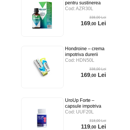
pentru sustinerea
digestiei, a
Cod: AZR30L
sistemului imunitar si
338
,00
Lei
impotriva stresului –
169
Lei
,00
30 ml
Hondroine – crema
impotriva durerii
articulare – 50 ml
Cod: HDN50L
338
,00
Lei
169
Lei
,00
UroUp Forte –
capsule impotriva
prostatitei – 20 cps
Cod: UUF20L
318
,00
Lei
119
Lei
,00