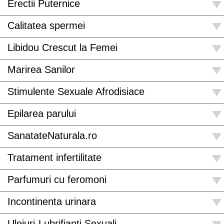
Erectii Puternice
Calitatea spermei
Libidou Crescut la Femei
Marirea Sanilor
Stimulente Sexuale Afrodisiace
Epilarea parului
SanatateNaturala.ro
Tratament infertilitate
Parfumuri cu feromoni
Incontinenta urinara
Uleiuri-Lubrifianti Sexuali