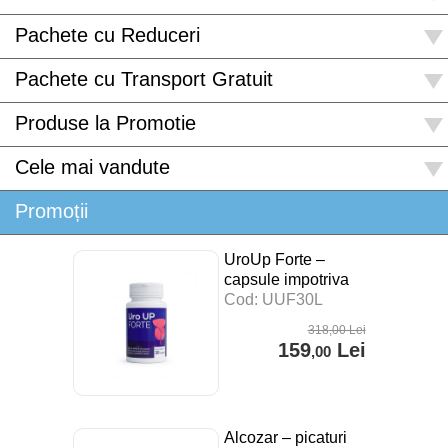
Pachete cu Reduceri
Pachete cu Transport Gratuit
Produse la Promotie
Cele mai vandute
Promoții
UroUp Forte –
capsule impotriva
prostatitei – 30 cps
Cod: UUF30L
318
,00
Lei
159
Lei
,00
Alcozar – picaturi