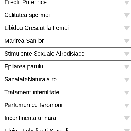
Erectii Puternice
Calitatea spermei
Libidou Crescut la Femei
Marirea Sanilor
Stimulente Sexuale Afrodisiace
Epilarea parului
SanatateNaturala.ro
Tratament infertilitate
Parfumuri cu feromoni
Incontinenta urinara
Uleiuri-Lubrifianti Sexuali