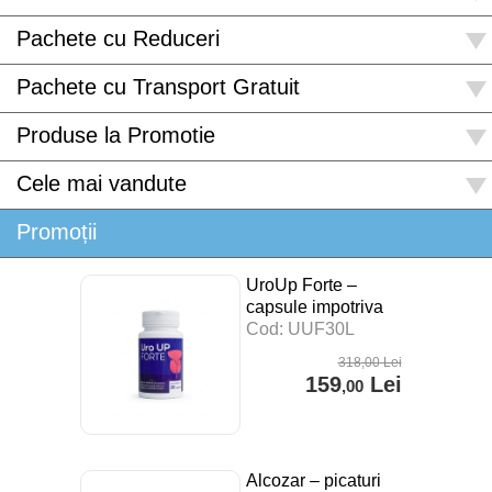
Pachete cu Reduceri
Pachete cu Transport Gratuit
Produse la Promotie
Cele mai vandute
Promoții
UroUp Forte –
capsule impotriva
prostatitei – 30 cps
Cod: UUF30L
318
,00
Lei
159
Lei
,00
Alcozar – picaturi