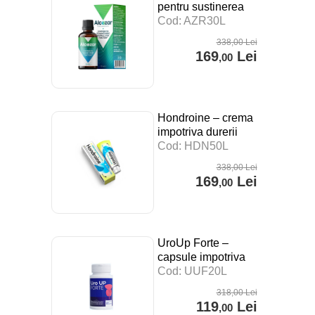
pentru sustinerea
digestiei, a
Cod: AZR30L
sistemului imunitar si
338
,00
Lei
impotriva stresului –
169
Lei
,00
30 ml
Hondroine – crema
impotriva durerii
articulare – 50 ml
Cod: HDN50L
338
,00
Lei
169
Lei
,00
UroUp Forte –
capsule impotriva
prostatitei – 20 cps
Cod: UUF20L
318
,00
Lei
119
Lei
,00